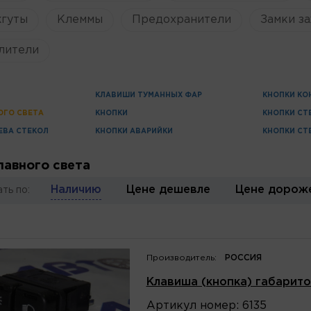
жгуты
Клеммы
Предохранители
Замки за
лители
КЛАВИШИ ТУМАННЫХ ФАР
КНОПКИ КО
ОГО СВЕТА
КНОПКИ
КНОПКИ С
ЕВА СТЕКОЛ
КНОПКИ АВАРИЙКИ
КНОПКИ С
лавного света
Наличию
Цене дешевле
Цене дорож
ть по:
Производитель:
РОССИЯ
Клавиша (кнопка) габарито
Артикул
номер
:
6135