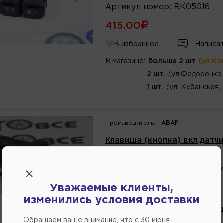
Артикул
номер
:
RK05016
415.00
В избранное
Написат
В магазине:
больше 2 шт
(ул.Ко
2 шт.
(ул.Федоренко 
1 шт.
(ул. Кубанская,
Производитель:
АВАР
Клавиша (кнопка) вкл.датч
Артикул
номер
:
7389
Каталожный
номер
:
217003
Уважаемые клиенты,
285.00
изменились условия доставки
В избранное
Написат
Обращаем ваше внимание, что c 30 июня