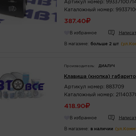
Артикул
номер
:
9933710071
Каталожный
номер
:
9933710
387.40
В избранное
Написат
В магазине:
больше 2 шт
(ул.Ко
Производитель:
ДИАЛУЧ
Клавиша (кнопка) габарито
Артикул
номер
:
883709
Каталожный
номер
:
211403
418.90
В избранное
Написат
В магазине:
в наличии
(ул.Комм