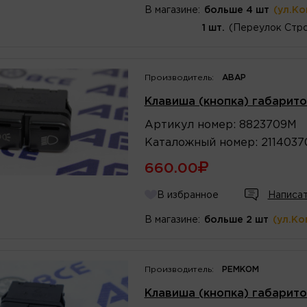
В магазине:
больше 4 шт
(ул.К
1 шт.
(Переулок Стро
Производитель:
АВАР
Клавиша (кнопка) габарито
Артикул
номер
:
8823709М
Каталожный
номер
:
2114037
660.00
В избранное
Написат
В магазине:
больше 2 шт
(ул.Ко
Производитель:
РЕМКОМ
Клавиша (кнопка) габарито