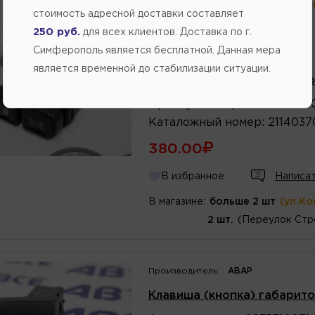
В магазине:
больше 2 шт
(ул.Ко
стоимость адресной доставки составляет
250 руб.
для всех клиентов. Доставка по г.
Симферополь является бесплатной. Данная мера
является временной до стабилизации ситуации.
Клавиша (кнопка) габарит
Артикул
номер
:
2115037096
Каталожный
номер
:
2114037
380.00
В избранное
Написат
В магазине:
больше 2 шт
(ул.Ко
2 шт.
(Переулок Стр
Производитель:
АВАР
Клавиша (кнопка) габарито