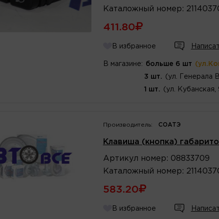
Каталожный
номер
:
211403
411.80
В избранное
Написат
В магазине:
больше 6 шт
(ул.К
3 шт.
(ул. Генерала 
1 шт.
(ул. Кубанская,
Производитель:
СОАТЭ
Клавиша (кнопка) габарито
Артикул
номер
:
08833709
Каталожный
номер
:
2114037
583.20
В избранное
Написат