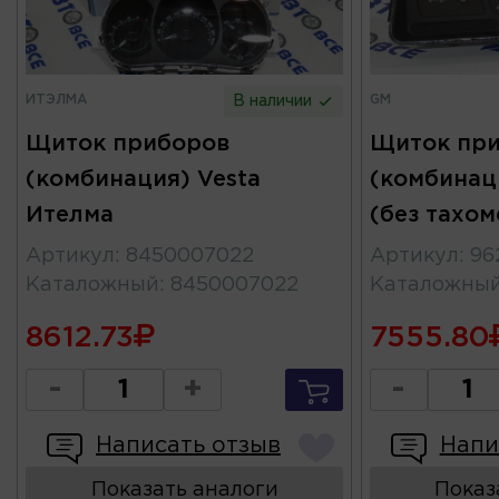
ИТЭЛМА
GM
В наличии
Щиток приборов
Щиток пр
(комбинация) Vesta
(комбинац
Ителма
(без тахо
Артикул
:
8450007022
Артикул
:
96
Каталожный
:
8450007022
Каталожны
8612.73
7555.80
-
+
-
Написать отзыв
Напи
Показать аналоги
Показ