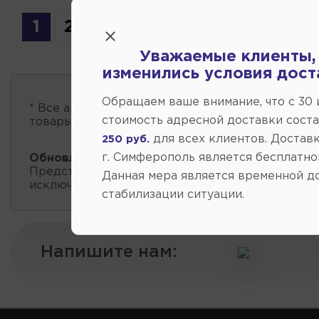
1
2
Уважаемые клиенты,
изменились условия дост
Обращаем ваше внимание, что c 30
* Все автозапчасти
есть в наличии
, обновление 
стоимость адресной доставки сост
товары проходит несколько раз в сутки.
для всех клиентов. Доставк
250 руб.
г. Симферополь является бесплатно
Обновление остатков и цен:
20:59 2026-08-08
Представленные данные о запчастях на этой ст
Данная мера является временной д
исключительно информационный характер.
стабилизации ситуации.
Напишите нам: