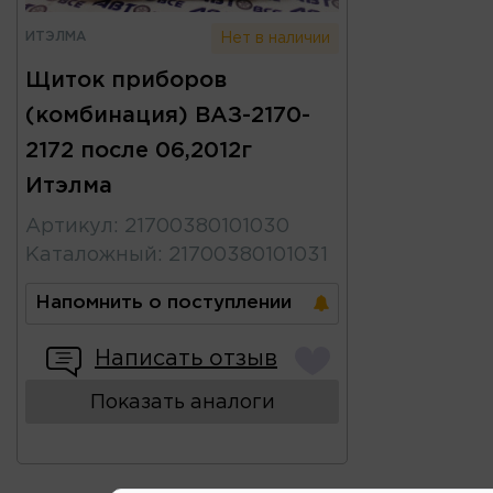
ИТЭЛМА
Нет в наличии
Щиток приборов
(комбинация) ВАЗ-2170-
2172 после 06,2012г
Итэлма
Артикул
:
21700380101030
Каталожный
:
21700380101031
Напомнить о поступлении
Написать отзыв
Показать аналоги