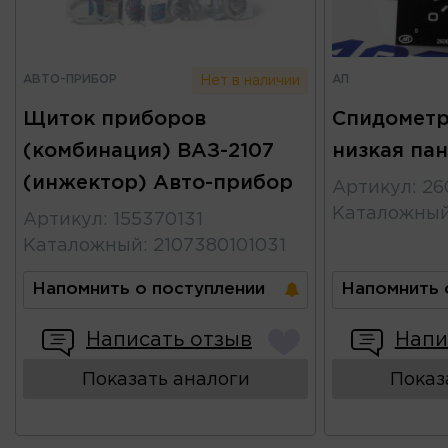
АВТО-ПРИБОР
АП
Нет в наличии
Щиток приборов
Спидометр
(комбинация) ВАЗ-2107
низкая па
(инжектор) Авто-прибор
Артикул
:
26
Каталожны
Артикул
:
155370131
Каталожный
:
2107380101031
Напомнить о поступлении
Напомнить 
Написать отзыв
Напи
Показать аналоги
Показ