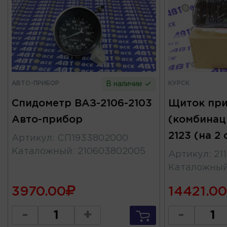
АВТО-ПРИБОР
КУРСК
В наличии
Спидометр ВАЗ-2106-2103
Щиток пр
Авто-прибор
(комбинаци
2123 (на 2
Артикул
:
СП1933802000
Каталожный
:
210603802005
Артикул
:
21
Каталожны
3970.00
14421.00
-
+
-