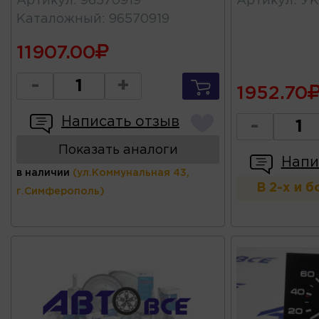
Артикул
:
96570919
Артикул
:
УК
Каталожный
:
96570919
11907.00
-
+
1952.70
Написать отзыв
-
Показать аналоги
Напи
в наличии
(ул.Коммунальная 43,
В 2-х и 
г.Симферополь)