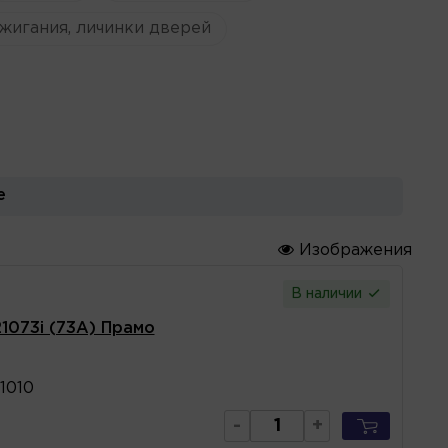
жигания, личинки дверей
е
Изображения
В наличии
1073i (73A) Прамо
1010
-
+