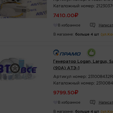
Каталожный
номер
:
2123037
7410.00
В избранное
Написат
В магазине:
больше 4 шт
(ул.К
Генератор Logan, Largus, S
(90А) АТЭ-1
Артикул
номер
:
231008432R
Каталожный
номер
:
231008
9799.50
В избранное
Написат
В магазине:
больше 4 шт
(ул.К