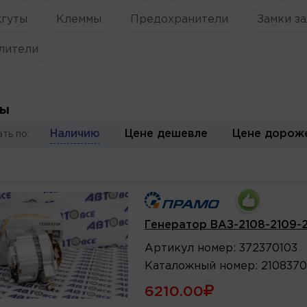
жгуты
Клеммы
Предохранители
Замки за
лители
ры
Наличию
Цене дешевле
Цене дорож
ть по:
Генератор ВАЗ-2108-2109-2
Артикул
номер
:
372370103
Каталожный
номер
:
2108370
6210.00