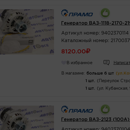
Генератор ВАЗ-1118-2170-2
Артикул
номер
:
9402370114
Каталожный
номер
:
2170037
8120.00
В избранное
Написат
В магазине:
больше 6 шт
(ул.К
1 шт.
(Переулок Стро
1 шт.
(ул. Кубанская,
Генератор ВАЗ-2123 (100А)
Артикул
номер
:
940237010