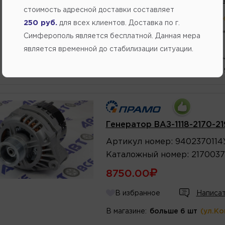
В избранное
Написат
стоимость адресной доставки составляет
В магазине:
больше 6 шт
(ул.К
250 руб.
для всех клиентов. Доставка по г.
2 шт.
(Переулок Стр
Симферополь является бесплатной. Данная мера
2 шт.
(ул.Федоренко 
является временной до стабилизации ситуации.
1 шт.
(ул. Генерала В
1 шт.
(ул. Кубанская,
Генератор ВАЗ-1118-2170-2
Артикул
номер
:
9402370114
Каталожный
номер
:
2170037
8750.00
В избранное
Написат
В магазине:
больше 6 шт
(ул.К