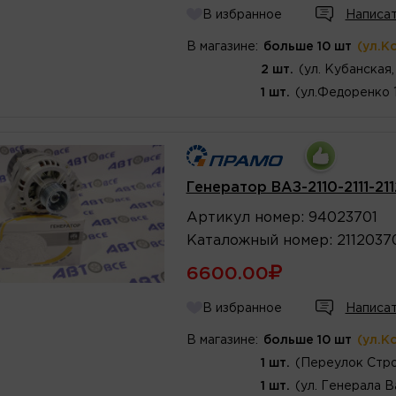
В избранное
Написат
В магазине:
больше 10 шт
(ул.К
2 шт.
(ул. Кубанская,
1 шт.
(ул.Федоренко 
Генератор ВАЗ-2110-2111-211
Артикул
номер
:
94023701
Каталожный
номер
:
2112037
6600.00
В избранное
Написат
В магазине:
больше 10 шт
(ул.К
1 шт.
(Переулок Стро
1 шт.
(ул. Генерала В