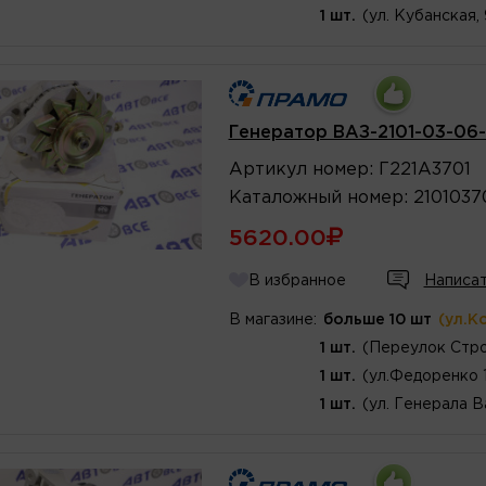
1 шт.
(ул. Кубанская,
Генератор ВАЗ-2101-03-06-
Артикул
номер
:
Г221А3701
Каталожный
номер
:
2101037
5620.00
В избранное
Написат
В магазине:
больше 10 шт
(ул.К
1 шт.
(Переулок Стро
1 шт.
(ул.Федоренко 
1 шт.
(ул. Генерала В