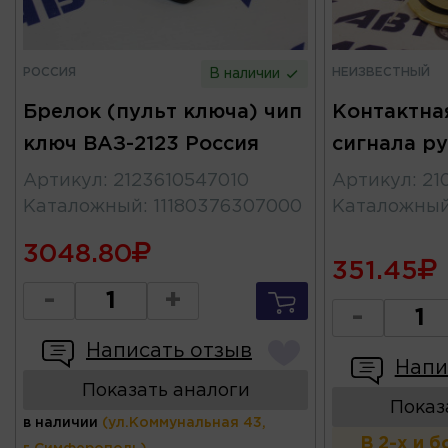
РОССИЯ
НЕИЗВЕСТНЫЙ
В наличии
Брелок (пульт ключа) чип
Контактна
ключ ВАЗ-2123 Россия
сигнала ру
Артикул
:
2123610547010
Артикул
:
21
Каталожный
:
11180376307000
Каталожны
3048.80
351.45
-
+
-
Написать отзыв
Напи
Показать аналоги
Показ
в наличии
(ул.Коммунальная 43,
В 2-х и 