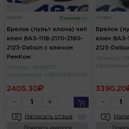
РЕМКОМ
ИТЭЛМА
В наличии
Брелок (пульт ключа) чип
Брелок (пу
ключ ВАЗ-1118-2170-2190-
ключ ВАЗ-1
2123-Datsun с ключом
2123-Datsu
РемКом
Артикул
:
11
Каталожны
Артикул
:
RK04075
Каталожный
:
11180376307000
2405.30
3390.20
-
+
-
Написать отзыв
Напи
Показать аналоги
Показ