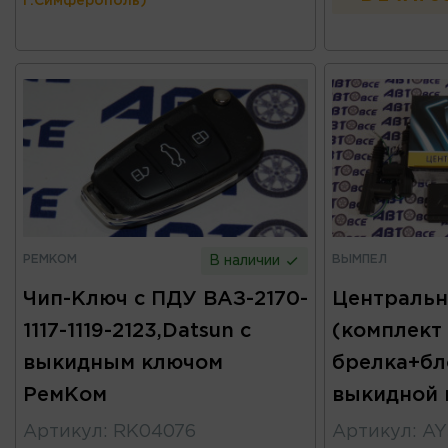
г.Симферополь)
РЕМКОМ
ВЫМПЕЛ
В наличии
Чип-Ключ с ПДУ ВАЗ-2170-
Центральн
1117-1119-2123,Datsun с
(комплект
выкидным ключом
брелка+бл
РемКом
выкидной 
Артикул
:
RK04076
Артикул
:
AY