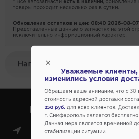
* Все автозапчасти
есть в наличии
, обновление 
товары проходит несколько раз в сутки.
Обновление остатков и цен:
08:40 2026-08-07
Представленные данные о запчастях на этой ст
исключительно информационный характер.
Напишите нам:
Уважаемые клиенты,
изменились условия дост
Обращаем ваше внимание, что c 30
стоимость адресной доставки сост
для всех клиентов. Доставк
250 руб.
Как нас найти
г. Симферополь является бесплатно
Данная мера является временной д
Главный магазин: ул.
стабилизации ситуации.