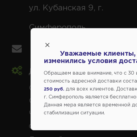
ул. Кубанская 9, г.
Симферополь
info@avtovse.com.ru
Уважаемые клиенты,
изменились условия дост
Доставка автозапчастей
,
Обращаем ваше внимание, что c 30
стоимость адресной доставки сост
Симферополь и районы,
для всех клиентов. Доставк
250 руб.
г. Симферополь является бесплатно
Севастополь, Ялта, Евпатор
Данная мера является временной д
Черноморское, Саки, Белого
стабилизации ситуации.
Феодосия, Старый Крым, Ар