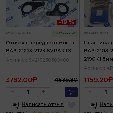
-19 %
SV AUTOPARTS
АВТОПРОДУКТ
В наличии
Отвязка переднего моста
Пластина 
ВАЗ-21213-2123 SVPARTS
ВАЗ-2108-21
2190 (1,5м
Артикул
:
SV213230308400
Артикул
:
АР
3762.00
1159.20
4639.80
-
+
-
Написать отзыв
Напи
в наличии
(ул.Коммунальная 43,
в наличии
(ул.