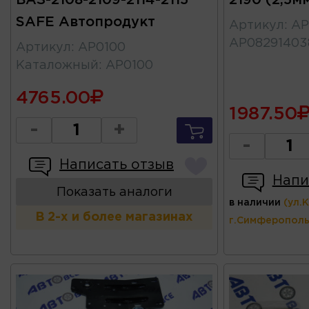
SAFE Автопродукт
Артикул
:
АР
АР08291403
Артикул
:
АР0100
Каталожный
:
AP0100
4765.00
1987.50
-
+
-
Написать отзыв
Напи
Показать аналоги
в наличии
(ул.
В 2-х и более магазинах
г.Симферополь