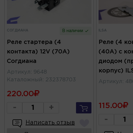
СОГДИАНА
ILSA
В наличии
Реле стартера (4
Реле (4 ко
контакта) 12V (70А)
(40А) с к
Согдиана
диодом (п
корпус) IL
Артикул
:
9648
Каталожный
:
232378703
Артикул
:
48
220.00
115.00
-
+
-
Написать отзыв