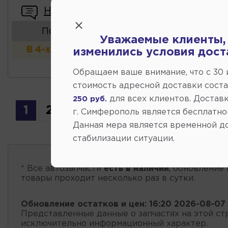
Написать отзыв
Показать аналоги
Уважаемые клиенты,
В 4-х и более магазинах
изменились условия дост
Обращаем ваше внимание, что c 30
стоимость адресной доставки сост
для всех клиентов. Доставк
250 руб.
1
2
3
4
5
г. Симферополь является бесплатно
Данная мера является временной д
стабилизации ситуации.
* Все автозапчасти
есть в наличии
, обновление 
товары проходит несколько раз в сутки.
Обновление остатков и цен:
16:20 2026-08-07
Представленные данные о запчастях на этой ст
исключительно информационный характер.