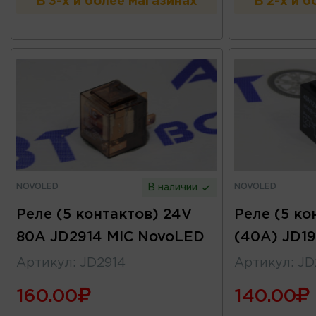
В 3-х и более магазинах
В 2-х и 
NOVOLED
NOVOLED
В наличии
Реле (5 контактов) 24V
Реле (5 ко
80A JD2914 MIC NovoLED
(40А) JD1
Артикул
:
JD2914
Артикул
:
JD
160.00
140.00