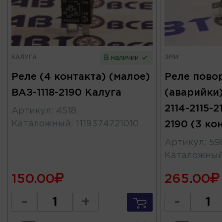
КАЛУГА
ЭМИ
В наличии
Реле (4 контакта) (малое)
Реле пово
ВАЗ-1118-2190 Калуга
(аварийки)
2114-2115-2
Артикул
:
4518
Каталожный
:
1119374721010
2190 (3 ко
Артикул
:
59
Каталожны
150.00
265.00
-
+
-