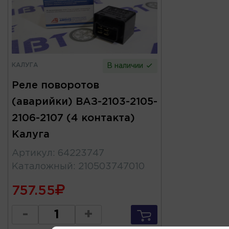
КАЛУГА
В наличии
Реле поворотов
(аварийки) ВАЗ-2103-2105-
2106-2107 (4 контакта)
Калуга
Артикул
:
64223747
Каталожный
:
210503747010
757.55
-
+