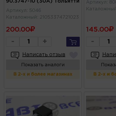
90.3747-10 (30А) Тольятти
Артикул
:
80
Каталожны
Артикул
:
5046
Каталожный
:
21053374721023
200.00
145.00
-
+
-
Написать отзыв
Напи
Показать аналоги
Показ
В 2-х и более магазинах
В 2-х и 