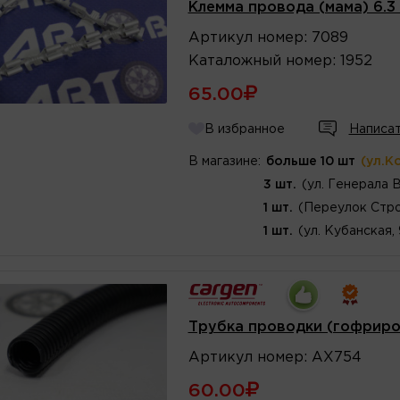
Клемма провода (мама) 6.3
Артикул
номер
:
7089
Каталожный
номер
:
1952
65.00
В избранное
Написат
В магазине:
больше 10 шт
(ул.К
3 шт.
(ул. Генерала 
1 шт.
(Переулок Стро
1 шт.
(ул. Кубанская,
Трубка проводки (гофриров
Артикул
номер
:
AX754
60.00