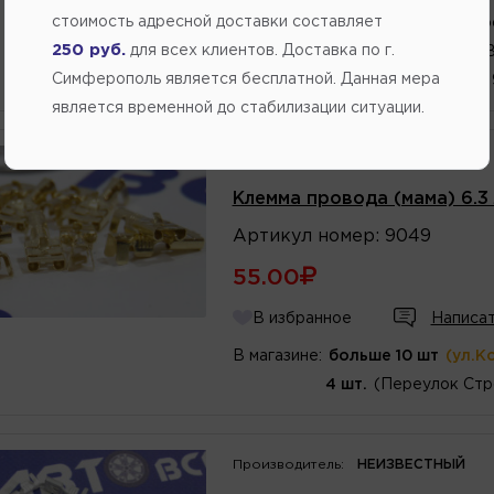
стоимость адресной доставки составляет
7 шт.
(Переулок Стр
250 руб.
для всех клиентов. Доставка по г.
5 шт.
(ул. Генерала 
Симферополь является бесплатной. Данная мера
1 шт.
(ул. Кубанская,
является временной до стабилизации ситуации.
Производитель:
НЕИЗВЕСТНЫЙ
Клемма провода (мама) 6.3 
Артикул
номер
:
9049
55.00
В избранное
Написат
В магазине:
больше 10 шт
(ул.К
4 шт.
(Переулок Стр
Производитель:
НЕИЗВЕСТНЫЙ