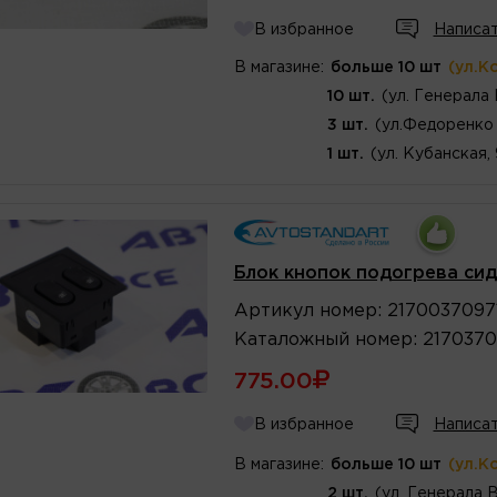
В избранное
Написат
В магазине:
больше 10 шт
(ул.К
10 шт.
(ул. Генерала
3 шт.
(ул.Федоренко 
1 шт.
(ул. Кубанская,
Блок кнопок подогрева си
Артикул
номер
:
2170037097
Каталожный
номер
:
2170370
775.00
В избранное
Написат
В магазине:
больше 10 шт
(ул.К
2 шт.
(ул. Генерала 