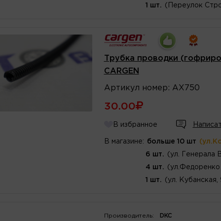
1 шт.
(Переулок Стро
Трубка проводки (гофриров
CARGEN
Артикул
номер
:
AX750
30.00
В избранное
Написат
В магазине:
больше 10 шт
(ул.К
6 шт.
(ул. Генерала 
4 шт.
(ул.Федоренко 
1 шт.
(ул. Кубанская,
Производитель:
DKC