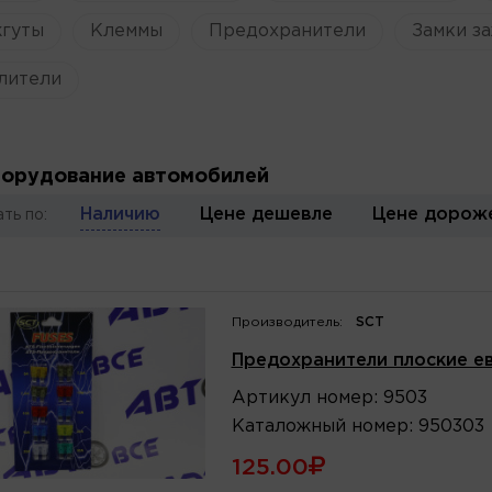
жгуты
Клеммы
Предохранители
Замки за
лители
орудование автомобилей
Наличию
Цене дешевле
Цене дорож
ть по:
Производитель:
SCT
Предохранители плоские ев
Артикул
номер
:
9503
Каталожный
номер
:
950303
125.00