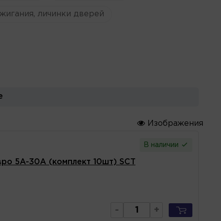
жигания, личинки дверей
е
Изображения
В наличии
ро 5A-30A (комплект 10шт) SCT
-
+