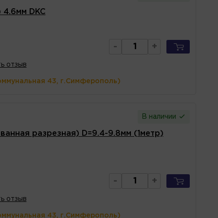
 4.6мм DKC
-
+
ь отзыв
оммунальная 43, г.Симферополь)
В наличии
анная разрезная) D=9.4-9.8мм (1метр)
-
+
ь отзыв
оммунальная 43, г.Симферополь)