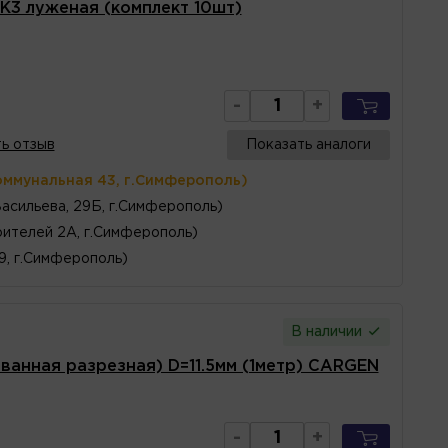
 К3 луженая (комплект 10шт)
-
+
ь отзыв
Показать аналоги
оммунальная 43, г.Симферополь)
Васильева, 29Б, г.Симферополь)
ителей 2А, г.Симферополь)
 9, г.Симферополь)
В наличии
анная разрезная) D=11.5мм (1метр) CARGEN
-
+