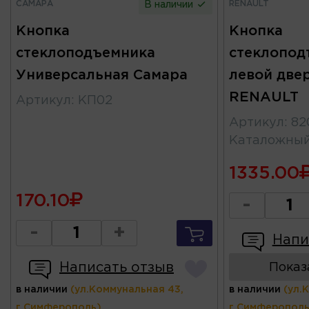
САМАРА
RENAULT
В наличии
Кнопка
Кнопка
стеклоподъемника
стеклопод
Универсальная Самара
левой двер
RENAULT
Артикул
:
КП02
Артикул
:
82
Каталожны
1335.00
170.10
-
-
+
Напи
Написать отзыв
Показ
в наличии
(ул.Коммунальная 43,
в наличии
(ул.
г.Симферополь)
г.Симферополь