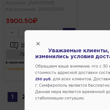
Артикул
:
254113300R
Каталожный
:
254113300R
3900.50
-
+
Написать отзыв
Уважаемые клиенты,
Показать аналоги
изменились условия дост
в наличии
(ул.Коммунальная 43,
Обращаем ваше внимание, что c 30
г.Симферополь)
стоимость адресной доставки сост
для всех клиентов. Доставк
250 руб.
г. Симферополь является бесплатно
Данная мера является временной д
1
2
стабилизации ситуации.