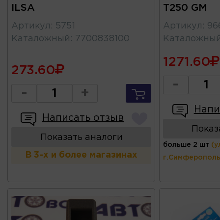
ILSA
T250 GM
Артикул
:
5751
Артикул
:
96
Каталожный
:
7700838100
Каталожны
1271.60
273.60
-
-
+
Напи
Написать отзыв
Показ
Показать аналоги
больше 2 шт
(у
В 3-х и более магазинах
г.Симферополь