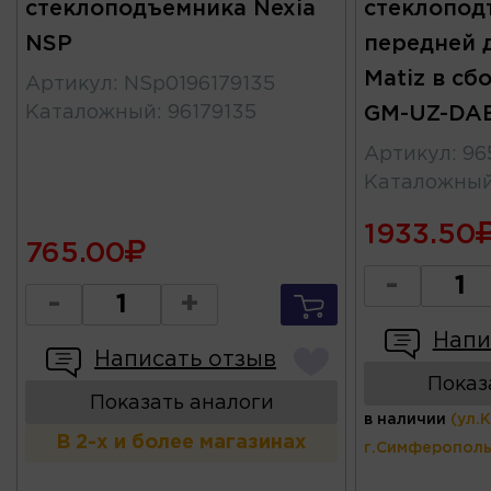
стеклоподъемника Nexia
стеклопод
NSP
передней 
Matiz в сб
Артикул
:
NSp0196179135
Каталожный
:
96179135
GM-UZ-D
Артикул
:
96
Каталожны
1933.50
765.00
-
-
+
Напи
Написать отзыв
Показ
Показать аналоги
в наличии
(ул.
В 2-х и более магазинах
г.Симферополь