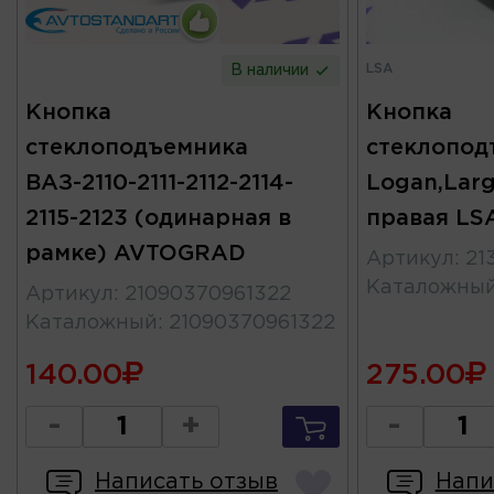
LSA
В наличии
Кнопка
Кнопка
стеклоподъемника
стеклопод
ВАЗ-2110-2111-2112-2114-
Logan,Larg
2115-2123 (одинарная в
правая LS
рамке) AVTOGRAD
Артикул
:
21
Каталожны
Артикул
:
21090370961322
Каталожный
:
21090370961322
140.00
275.00
-
+
-
Написать отзыв
Напи