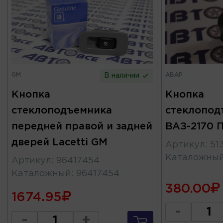
GM
АВАР
В наличии
Кнопка
Кнопка
стеклоподъемника
стеклопод
передней правой и задней
ВАЗ-2170 
дверей Lacetti GM
Артикул
:
51
Каталожны
Артикул
:
96417454
Каталожный
:
96417454
380.00
1674.95
-
-
+