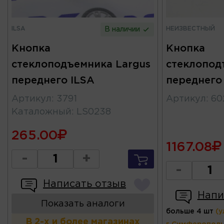
ILSA
НЕИЗВЕСТНЫЙ
В наличии
Кнопка
Кнопка
стеклоподъемника Largus
стеклопод
переднего ILSA
переднего
Артикул
:
3791
Артикул
:
60
Каталожный
:
LS0238
265.00
1167.08
-
+
-
Написать отзыв
Напи
Показать аналоги
больше 4 шт
(у
В 2-х и более магазинах