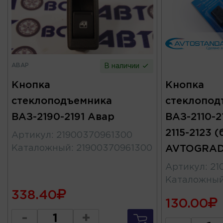
АВАР
В наличии
Кнопка
Кнопка
стеклоподъемника
стеклопод
ВАЗ-2190-2191 Авар
ВАЗ-2110-21
2115-2123 
Артикул
:
21900370961300
Каталожный
:
21900370961300
AVTOGRA
Артикул
:
21
Каталожны
338.40
130.00
-
+