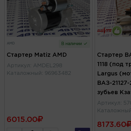
AMD
В наличии
Стартер Matiz AMD
Стартер ВА
1118 (под 
Артикул
:
AMDEL298
Каталожный
:
96963482
Largus (мо
ВАЗ-21127-2
зубьев Кз
Артикул
:
57
Каталожны
6015.00
8173.60