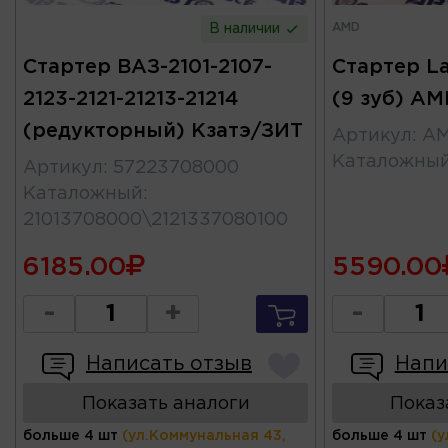
AMD
В наличии
Стартер ВАЗ-2101-2107-
Стартер La
2123-2121-21213-21214
(9 зуб) A
(редукторный) Кзатэ/ЗИТ
Артикул
:
AM
Каталожны
Артикул
:
57223708000
Каталожный
:
21013708000\2121337080100
6185.00
5590.00
-
+
-
Написать отзыв
Напи
Показать аналоги
Показ
больше 4 шт
(ул.Коммунальная 43,
больше 4 шт
(у