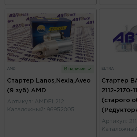
AMD
ELTRA
В наличии
Стартер Lanos,Nexia,Aveo
Стартер ВА
(9 зуб) AMD
2112-2170-1
(старого о
Артикул
:
AMDEL212
Каталожный
:
96952005
(Редуктор
Артикул
:
21
Каталожны