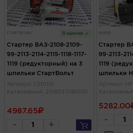
СТАРТВОЛЬТ
HOFER
В наличии
Стартер ВАЗ-2108-2109-
Стартер ВА
99-2113-2114-2115-1118-1117-
99-2113-2114
1119 (редукторный) на 3
1119 (реду
шпильки СтартВольт
шпильки 
Артикул
:
LSt0115
Артикул
:
HF
Каталожный
:
2108037080100
Каталожны
5282.00
4987.65
-
-
+