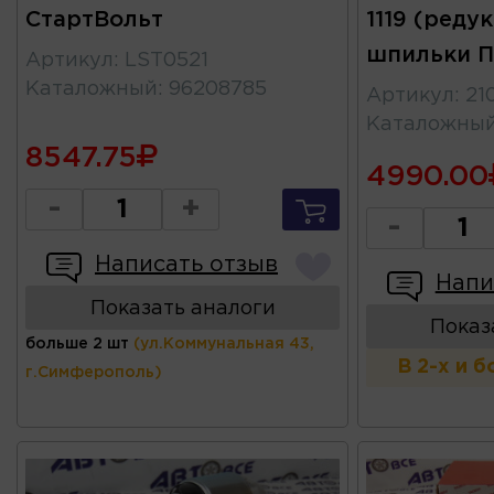
СтартВольт
1119 (реду
шпильки 
Артикул
:
LST0521
Каталожный
:
96208785
Артикул
:
21
Каталожны
8547.75
4990.00
-
+
-
Написать отзыв
Напи
Показать аналоги
Показ
больше 2 шт
(ул.Коммунальная 43,
В 2-х и 
г.Симферополь)