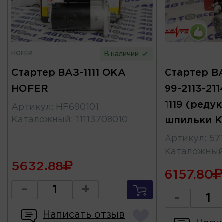
HOFER
В наличии
Стартер ВАЗ-1111 ОКА
Стартер ВА
HOFER
99-2113-2114
1119 (реду
Артикул
:
HF690101
Каталожный
:
11113708010
шпильки К
Артикул
:
57
Каталожны
5632.88
6157.80
-
+
-
Написать отзыв