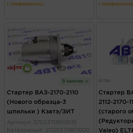
г.Симферополь)
г.Симферополь
ELTRA
В наличии
Стартер ВАЗ-2170-2110
Стартер ВА
(Нового образца-3
2112-2170-1
шпильки ) Кзатэ/ЗИТ
(старого о
(Редуктор
Артикул
:
5702370800015
Каталожный
:
21120370801000
Valeo) EL