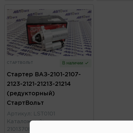
СТАРТВОЛЬТ
В наличии
Стартер ВАЗ-2101-2107-
2123-2121-21213-21214
(редукторный)
СтартВольт
Артикул
:
LST0101
Каталожный
:
21013708000\2121337080100