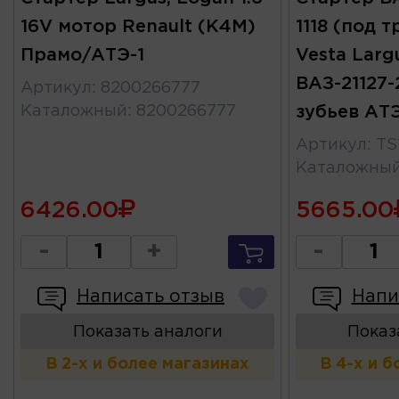
16V мотор Renault (К4М)
1118 (под т
Прамо/АТЭ-1
Vesta Larg
ВАЗ-21127-2
Артикул
:
8200266777
Каталожный
:
8200266777
зубьев АТ
Артикул
:
TS
Каталожны
6426.00
5665.00
-
+
-
Написать отзыв
Напи
Показать аналоги
Показ
В 2-х и более магазинах
В 4-х и 