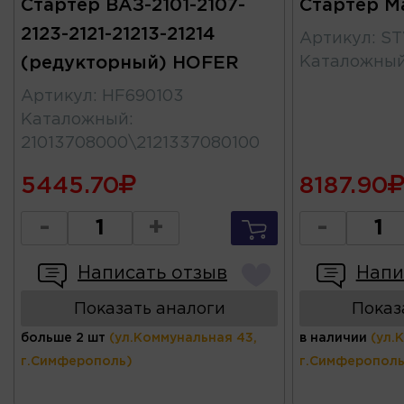
Стартер ВАЗ-2101-2107-
Стартер M
2123-2121-21213-21214
Артикул
:
ST
(редукторный) HOFER
Каталожны
Артикул
:
HF690103
Каталожный
:
21013708000\2121337080100
5445.70
8187.90
-
+
-
Написать отзыв
Напи
Показать аналоги
Показ
больше 2 шт
(ул.Коммунальная 43,
в наличии
(ул.
г.Симферополь)
г.Симферополь