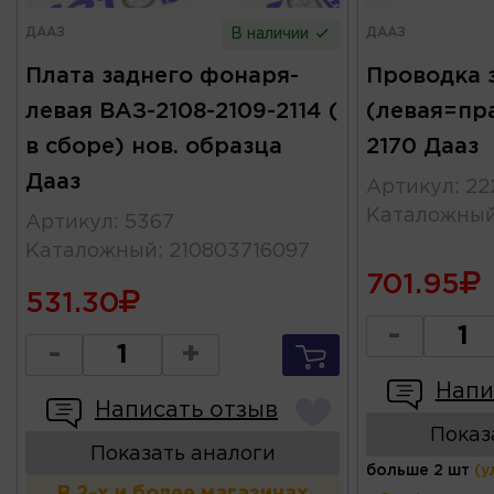
ДААЗ
ДААЗ
В наличии
Плата заднего фонаря-
Проводка 
левая ВАЗ-2108-2109-2114 (
(левая=пра
в сборе) нов. образца
2170 Дааз
Дааз
Артикул
:
22
Каталожны
Артикул
:
5367
Каталожный
:
210803716097
701.95
531.30
-
-
+
Напи
Написать отзыв
Показ
Показать аналоги
больше 2 шт
(у
В 2-х и более магазинах