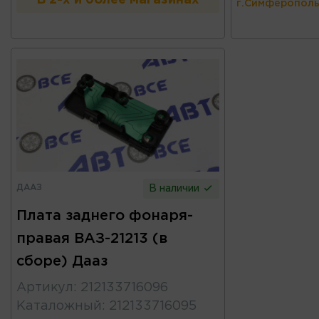
г.Симферополь
ДААЗ
В наличии
Плата заднего фонаря-
правая ВАЗ-21213 (в
сборе) Дааз
Артикул
:
212133716096
Каталожный
:
212133716095