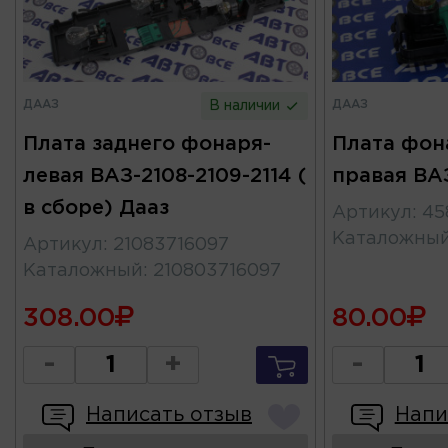
ДААЗ
ДААЗ
В наличии
Плата заднего фонаря-
Плата фон
левая ВАЗ-2108-2109-2114 (
правая ВАЗ
в сборе) Дааз
Артикул
:
45
Каталожны
Артикул
:
21083716097
Каталожный
:
210803716097
308.00
80.00
-
+
-
Написать отзыв
Напи