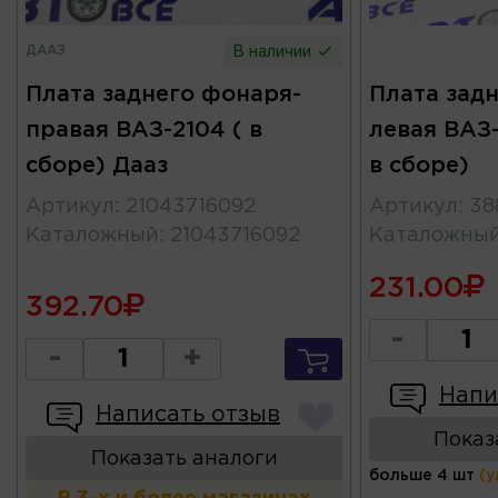
ДААЗ
В наличии
Плата заднего фонаря-
Плата зад
правая ВАЗ-2104 ( в
левая ВАЗ-
сборе) Дааз
в сборе)
Артикул
:
21043716092
Артикул
:
38
Каталожный
:
21043716092
Каталожны
231.00
392.70
-
-
+
Напи
Написать отзыв
Показ
Показать аналоги
больше 4 шт
(у