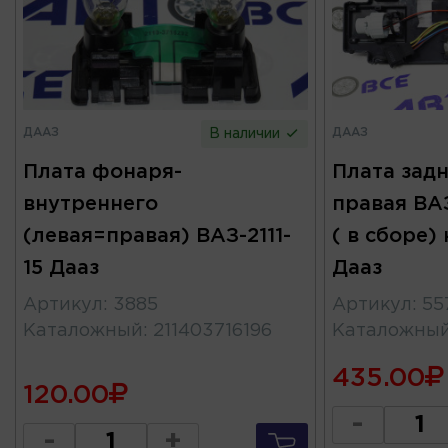
ДААЗ
ДААЗ
В наличии
Плата фонаря-
Плата зад
внутреннего
правая ВАЗ
(левая=правая) ВАЗ-2111-
( в сборе)
15 Дааз
Дааз
Артикул
:
3885
Артикул
:
55
Каталожный
:
211403716196
Каталожны
435.00
120.00
-
-
+