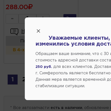
288.00
-
+
Написать отзыв
Уважаемые клиенты,
Показать аналоги
изменились условия дост
В 4-х и более магазинах
Обращаем ваше внимание, что c 30
стоимость адресной доставки сост
для всех клиентов. Доставк
250 руб.
г. Симферополь является бесплатно
1
2
3
Данная мера является временной д
стабилизации ситуации.
* Все автозапчасти
есть в наличии
, обновление 