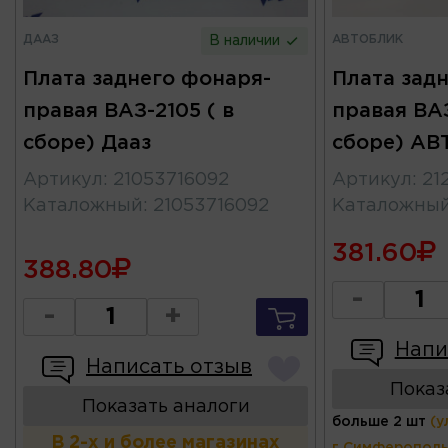
ДААЗ
АВТОБЛИК
В наличии
Плата заднего фонаря-
Плата зад
правая ВАЗ-2105 ( в
правая ВАЗ
сборе) Дааз
сборе) А
Артикул
:
21053716092
Артикул
:
21
Каталожный
:
21053716092
Каталожны
381.60
388.80
-
-
+
Напи
Написать отзыв
Показ
Показать аналоги
больше 2 шт
(у
В 2-х и более магазинах