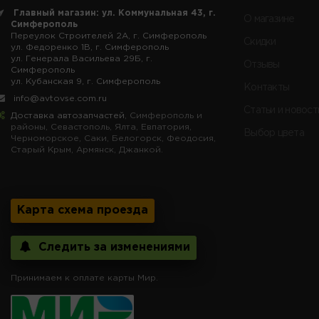
Главный магазин: ул. Коммунальная 43, г.
О магазине
Симферополь
Переулок Строителей 2А, г. Симферополь
Скидки
ул. Федоренко 1В, г. Симферополь
ул. Генерала Васильева 29Б, г.
Отзывы
Симферополь
ул. Кубанская 9, г. Симферополь
Контакты
info@avtovse.com.ru
Статьи и новост
Доставка автозапчастей
, Симферополь и
районы, Севастополь, Ялта, Евпатория,
Выбор цвета
Черноморское, Саки, Белогорск, Феодосия,
Старый Крым, Армянск, Джанкой.
Карта схема проезда
Следить за изменениями
Принимаем к оплате карты Мир.