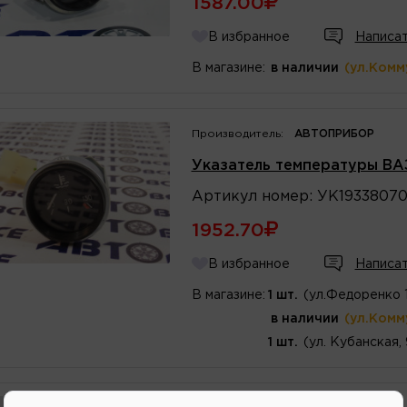
1587.00
В избранное
Написат
В магазине:
в наличии
(ул.Комм
Производитель:
АВТОПРИБОР
Указатель температуры ВА
Артикул
номер
:
УК19338070
1952.70
В избранное
Написат
В магазине:
1 шт.
(ул.Федоренко 
в наличии
(ул.Комм
1 шт.
(ул. Кубанская,