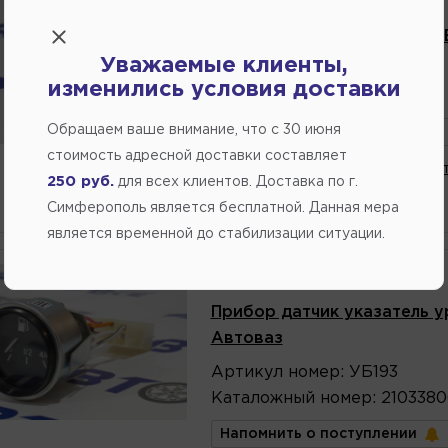
Производитель:
ТОЛЬЯТТИ
Указатель уровня топлива 
Уважаемые клиенты,
Артикул
номер
:
1913806010
изменились условия доставки
Каталожный
номер
:
Ж02
Обращаем ваше внимание, что c 30 июня
Напомнить о поступлении
стоимость адресной доставки составляет
В избранное
Написат
250 руб.
для всех клиентов. Доставка по г.
ожидается
Симферополь является бесплатной. Данная мера
является временной до стабилизации ситуации.
Производитель:
НЕИЗВЕСТНЫЙ
Прибор датчик указатель ур
Автоваз
Артикул
номер
:
УБ193
Каталожный
номер
:
2103380
Напомнить о поступлении