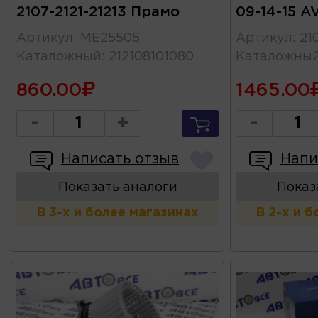
2107-2121-21213 Прамо
09-14-15 
Артикул
:
ME25505
Артикул
:
21
Каталожный
:
212108101080
Каталожны
860.00
1465.00
-
+
-
Написать отзыв
Напи
Показать аналоги
Показ
В 3-х и более магазинах
В 2-х и 