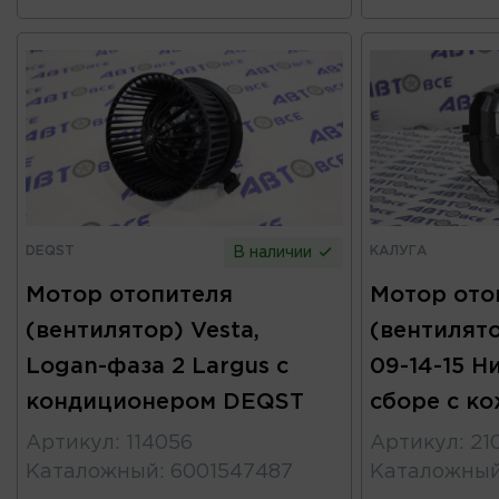
DEQST
КАЛУГА
В наличии
Мотор отопителя
Мотор ото
(вентилятор) Vesta,
(вентилято
Logan-фаза 2 Largus с
09-14-15 Н
кондиционером DEQST
сборе с к
Артикул
:
114056
Артикул
:
21
Каталожный
:
6001547487
Каталожны