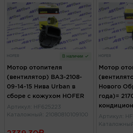
HOFER
HOFER
В наличии
Мотор отопителя
Мотор ото
(вентилятор) ВАЗ-2108-
(вентилято
09-14-15 Нива Urban в
Нового Об
сборе с кожухом HOFER
года)= 2170
кондицион
Артикул
:
HF625223
Каталожный
:
21080810109100
Артикул
:
HF
Каталожны