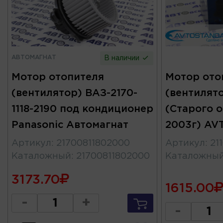
АВТОМАГНАТ
В наличии
Мотор отопителя
Мотор ото
(вентилятор) ВАЗ-2170-
(вентилято
1118-2190 под кондиционер
(Старого 
Panasonic Автомагнат
2003г) A
Артикул
:
21700811802000
Артикул
:
21
Каталожный
:
21700811802000
Каталожны
3173.70
1615.00
-
+
-