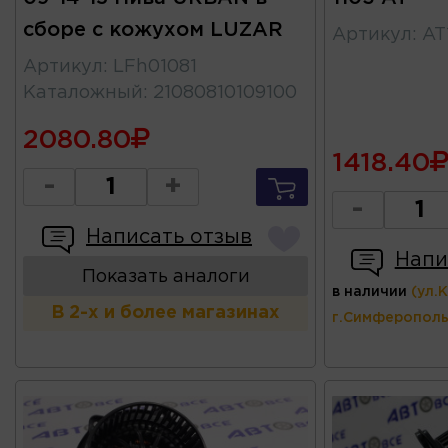
сборе с кожухом LUZAR
Артикул
:
AT
Артикул
:
LFh01081
Каталожный
:
21080810109100
2080.80
1418.40
-
+
-
Написать отзыв
Напи
Показать аналоги
в наличии
(ул.
В 2-х и более магазинах
г.Симферополь