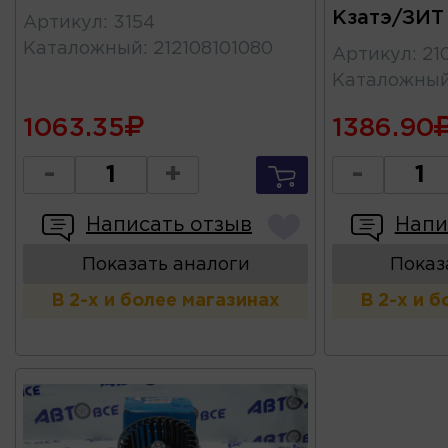
Кзатэ/ЗИТ
Артикул
:
3154
Каталожный
:
212108101080
Артикул
:
21
Каталожны
1063.35
1386.90
-
+
-
Написать отзыв
Напи
Показать аналоги
Показ
В 2-х и более магазинах
В 2-х и 