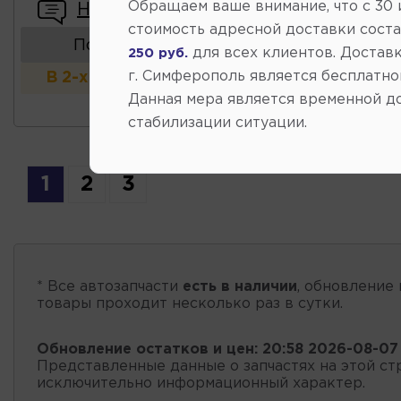
Обращаем ваше внимание, что c 30
Написать отзыв
стоимость адресной доставки сост
Показать аналоги
для всех клиентов. Доставк
250 руб.
г. Симферополь является бесплатно
В 2-х и более магазинах
Данная мера является временной д
стабилизации ситуации.
1
2
3
* Все автозапчасти
есть в наличии
, обновление 
товары проходит несколько раз в сутки.
Обновление остатков и цен:
20:58 2026-08-07
Представленные данные о запчастях на этой ст
исключительно информационный характер.