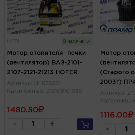
HOFER
В наличии
Мотор отопителя- печки
Мотор ото
(вентилятор) ВАЗ-2101-
(вентилято
2107-2121-21213 HOFER
(Старого 
2003г) П
Артикул
:
HF625221
Каталожный
:
212108101080
Артикул
:
21
Каталожны
1480.50
1116.00
-
+
-