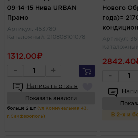
09-14-15 Нива URBAN
Нового Об
Прамо
года)= 2170
кондицион
Артикул
:
453780
Каталожный
:
210808101078
Артикул
:
36
Каталожны
1312.00
2842.40
-
+
-
Написать отзыв
Напи
Показать аналоги
Показ
больше 2 шт
(ул.Коммунальная 43,
В 2-х и 
г.Симферополь)