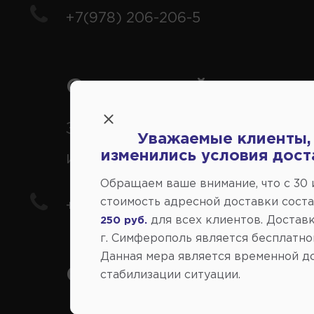
+7(978) 206-206-5
Справочный центр:
Заказ шин, дисков, запчасте
Уважаемые клиенты,
изменились условия дост
иномарки
Обращаем ваше внимание, что c 30
стоимость адресной доставки сост
+7(978) 206-206-8
для всех клиентов. Доставк
250 руб.
г. Симферополь является бесплатно
Данная мера является временной д
Социальные сети:
стабилизации ситуации.