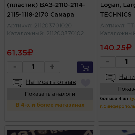
(пластик) ВАЗ-2110-2114-
Logan, Lar
2115-1118-2170 Самара
TECHNICS
Артикул
:
211203701020
Артикул
:
TT
Каталожный
:
211200370102
Каталожны
140.25
61.35
-
-
+
Напи
Написать отзыв
Показ
Показать аналоги
больше 4 шт
(у
В 4-х и более магазинах
г.Симферополь