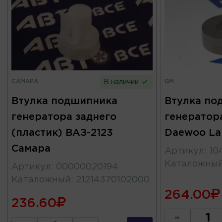
САМАРА
GM
В наличии
Втулка подшипника
Втулка по
генератора заднего
генератор
(пластик) ВАЗ-2123
Daewoo La
Самара
Артикул
:
10
Каталожны
Артикул
:
00000020194
Каталожный
:
21214370102000
264.00
236.60
-