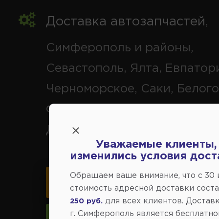
Доставка автозапчастей
,
Симферополь и районы,
Севастополь, Ялта, Евпатор
Черноморское, Саки, Белого
Феодосия, Старый Крым, Ар
Джанкой.
Уважаемые клиенты,
изменились условия дост
Обращаем ваше внимание, что c 30
Карта схема проезда
стоимость адресной доставки сост
для всех клиентов. Доставк
250 руб.
г. Симферополь является бесплатно