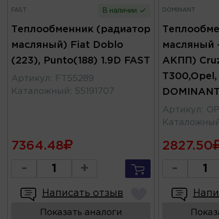
FAST
DOMINANT
В наличии
Теплообменник (радиатор
Теплообме
масляный) Fiat Doblo
масляный 
(223), Punto(188) 1.9D FAST
АКПП) Cru
T300,Opel, 
Артикул
:
FT55289
Каталожный
:
55191707
DOMINAN
Артикул
:
OP
Каталожны
7364.48
2827.50
-
+
-
Написать отзыв
Напи
Показать аналоги
Показ