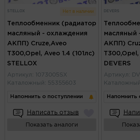
STELLOX
DEVERS
Нет в наличии
Теплообменник (радиатор
Теплообме
масляный - охлаждения
масляный 
АКПП) Cruze,Aveo
АКПП) Cru
T300,Opel, Aveo 1.4 (101лс)
T300,Opel, 
STELLOX
DEVERS
Артикул
:
1073005SX
Артикул
:
DV
Каталожный
:
55355603
Каталожны
Напомнить о поступлении
Напомнить 
Написать отзыв
Напи
Показать аналоги
Показ