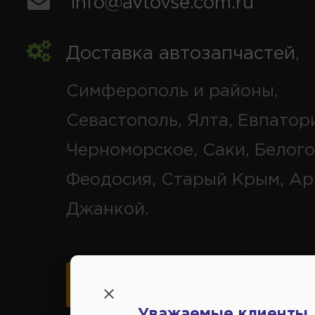
info@avtovse.com.ru
Доставка автозапчастей
,
Симферополь и районы,
Севастополь, Ялта, Евпатор
Черноморское, Саки, Белого
Феодосия, Старый Крым, Ар
Джанкой.
Карта схема проезда
Уважаемые клиенты,