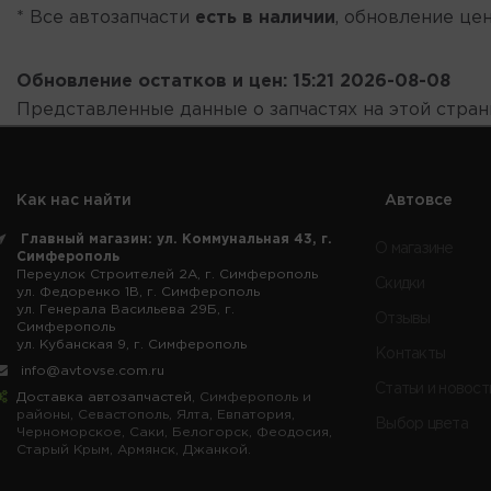
* Все автозапчасти
есть в наличии
, обновление цен
Обновление остатков и цен:
15:21 2026-08-08
Представленные данные о запчастях на этой стра
Как нас найти
Автовсе
Главный магазин: ул. Коммунальная 43, г.
О магазине
Симферополь
Переулок Строителей 2А, г. Симферополь
Скидки
ул. Федоренко 1В, г. Симферополь
ул. Генерала Васильева 29Б, г.
Отзывы
Симферополь
ул. Кубанская 9, г. Симферополь
Контакты
info@avtovse.com.ru
Статьи и новост
Доставка автозапчастей
, Симферополь и
районы, Севастополь, Ялта, Евпатория,
Выбор цвета
Черноморское, Саки, Белогорск, Феодосия,
Старый Крым, Армянск, Джанкой.