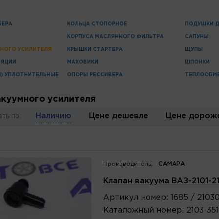
БЕРА
КОЛЬЦА СТОПОРНОЕ
ПОДУШКИ 
КОРПУСА МАСЛЯННОГО ФИЛЬТРА
САПУНЫ
МНОГО УСИЛИТЕЛЯ
КРЫШКИ СТАРТЕРА
ЩУПЫ
ЛЯЦИИ
МАХОВИКИ
ШПОНКИ
И) УПЛОТНИТЕЛЬНЫЕ
ОПОРЫ РЕССИВЕРА
ТЕПЛООБМ
акуумного усилителя
Наличию
Цене дешевле
Цене дорож
ть по:
Производитель:
САМАРА
Клапан вакуума ВАЗ-2101-2
Артикул
номер
:
1685 / 2103
Каталожный
номер
:
2103-35