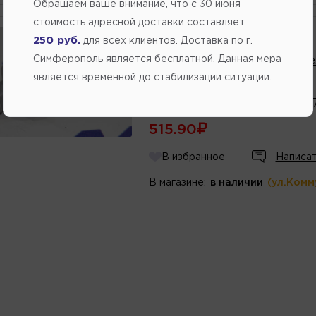
Обращаем ваше внимание, что c 30 июня
стоимость адресной доставки составляет
Производитель:
GM
250 руб.
для всех клиентов. Доставка по г.
Симферополь является бесплатной. Данная мера
Клапан вакуумного усилите
является временной до стабилизации ситуации.
Артикул
номер
:
42340777
Каталожный
номер
:
423407
515.90
В избранное
Написат
В магазине:
в наличии
(ул.Комм