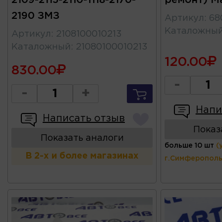
2109-2115-2110-1118-2170-
ремонт) Ma
2190 ЗМЗ
Артикул
:
68
Каталожны
Артикул
:
2108100010213
Каталожный
:
21080100010213
120.00
830.00
-
-
+
Напи
Написать отзыв
Показ
Показать аналоги
больше 10 шт
(
В 2-х и более магазинах
г.Симферополь