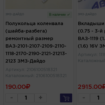
ЗМЗ-ДАЙДО
ЗМЗ-ДАЙДО
В наличии
Полукольца коленвала
Вкладыши
(шайба-разбега)
(0.75 - 3-й
ремонтный размер
ВАЗ-1119 (1
ВАЗ-2101-2107-2109-2110-
(1.6) 16V 
1118-2170-2190-2121-21213-
Артикул
:
11
2123 ЗМЗ-Дайдо
Каталожны
Артикул
:
2106100518321
Каталожный
:
2106100518321
190.00
2915.00
-
+
-