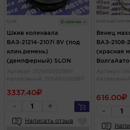
SLON
ВОЛГААВТОПРО
В наличии
Шкив коленвала
Венец мах
ВАЗ-21214-2107i 8V (под
ВАЗ-2108-2
клин.ремень)
(красная м
(демпферный) SLON
ВолгаАвт
Артикул
:
21214100505811
Артикул
:
VA
Каталожный
:
21214100505811
Каталожны
3337.40
616.00
-
+
-
Написать отзыв
Напи