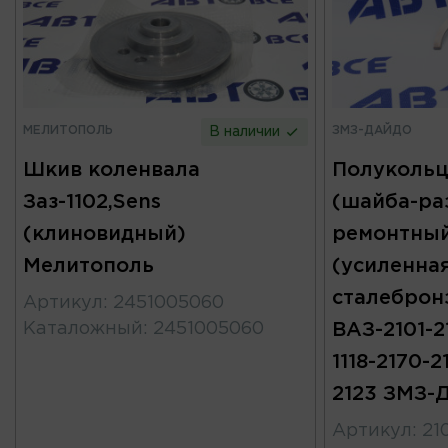
МЕЛИТОПОЛЬ
ЗМЗ-ДАЙДО
В наличии
Шкив коленвала
Полукольц
Заз-1102,Sens
(шайба-ра
(клиновидный)
ремонтный
Мелитополь
(усиленна
сталеброн
Артикул
:
2451005060
Каталожный
:
2451005060
ВАЗ-2101-2
1118-2170-2
2123 ЗМЗ-
Артикул
:
21