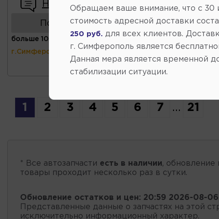
Написать отзыв
Обращаем ваше внимание, что c 30
стоимость адресной доставки сост
Показать аналоги
для всех клиентов. Доставк
250 руб.
больше 10 шт
(ул.Коммунальная 43,
г. Симферополь является бесплатно
г.Симферополь)
Данная мера является временной д
стабилизации ситуации.
1
2
3
4
5
6
7
...
21
* Все автозапчасти
есть в наличии
, обновление 
товары проходит несколько раз в сутки.
Обновление остатков и цен:
20:59 2026-08-06
Представленные данные о запчастях на этой ст
исключительно информационный характер.