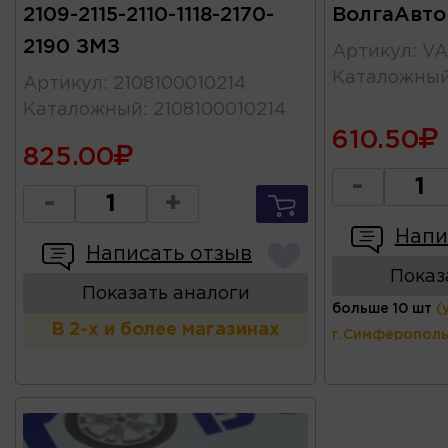
2109-2115-2110-1118-2170-
ВолгаАвт
2190 ЗМЗ
Артикул
:
VA
Каталожны
Артикул
:
2108100010214
Каталожный
:
2108100010214
610.50
825.00
-
-
+
Напи
Написать отзыв
Показ
Показать аналоги
больше 10 шт
(
В 2-х и более магазинах
г.Симферополь