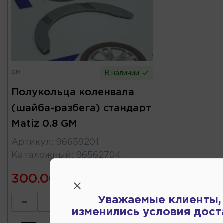
GM
В наличии
Полукольца коленвала
(шайба-разбега) стандарт
Matiz 0.8 GM
Артикул
:
96659201
Каталожный
:
96562704
300.00
Уважаемые клиенты,
-
+
изменились условия дост