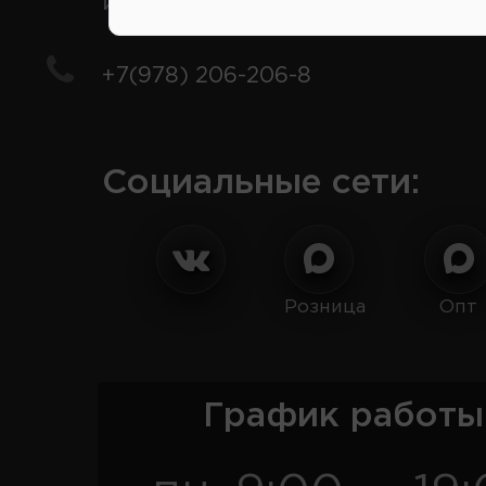
иномарки
+7(978) 206-206-8
Социальные сети:
Розница
Опт
График работы