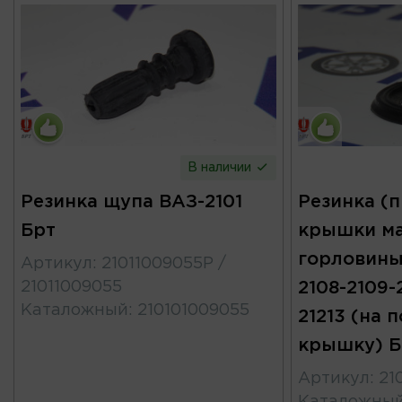
В наличии
Резинка щупа ВАЗ-2101
Резинка (
Брт
крышки ма
горловины 
Артикул
:
21011009055Р /
21011009055
2108-2109-2
Каталожный
:
210101009055
21213 (на
крышку) Б
Артикул
:
21
Каталожны