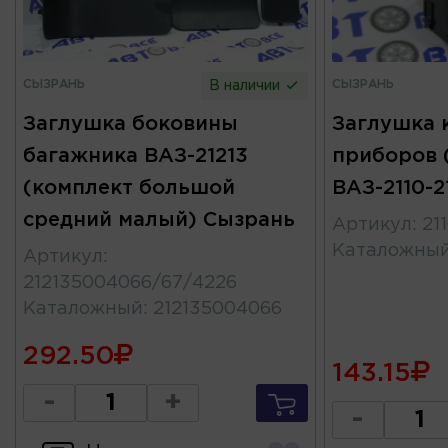
СЫЗРАНЬ
СЫЗРАНЬ
В наличии
Заглушка боковины
Заглушка 
багажника ВАЗ-21213
приборов 
(комплект большой
ВАЗ-2110-2
средний малый) Сызрань
Артикул
:
21
Каталожны
Артикул
:
212135004066/67/4226
Каталожный
:
212135004066
292.50
143.15
-
+
-