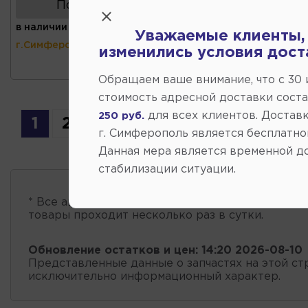
Показать аналоги
в наличии
(ул.Коммунальная 43,
Уважаемые клиенты,
г.Симферополь)
изменились условия дост
Обращаем ваше внимание, что c 30
стоимость адресной доставки сост
для всех клиентов. Доставк
250 руб.
1
2
г. Симферополь является бесплатно
Данная мера является временной д
стабилизации ситуации.
* Все автозапчасти
есть в наличии
, обновление 
товары проходит несколько раз в сутки.
Обновление остатков и цен:
14:20 2026-08-10
Представленные данные о запчастях на этой ст
исключительно информационный характер.