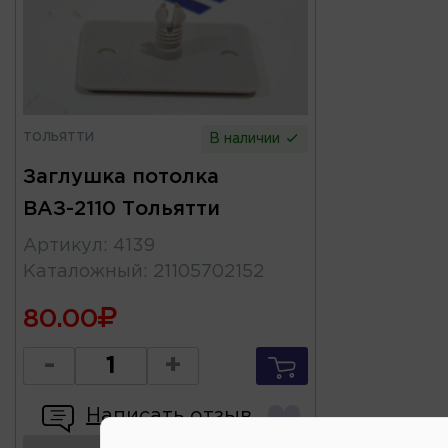
ТОЛЬЯТТИ
В наличии
Заглушка потолка
ВАЗ-2110 Тольятти
Артикул
:
4139
Каталожный
:
21105702152
80.00
-
+
Написать отзыв