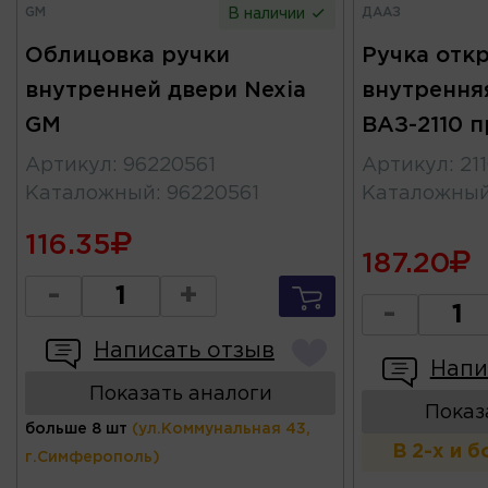
GM
ДААЗ
В наличии
Облицовка ручки
Ручка отк
внутренней двери Nexia
внутрення
GM
ВАЗ-2110 п
Артикул
:
96220561
Артикул
:
21
Каталожный
:
96220561
Каталожны
116.35
187.20
-
+
-
Написать отзыв
Напи
Показать аналоги
Показ
больше 8 шт
(ул.Коммунальная 43,
В 2-х и 
г.Симферополь)