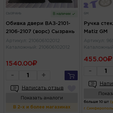
СЫЗРАНЬ
GM
В наличии
Обивка двери ВАЗ-2101-
Ручка сте
2106-2107 (ворс) Сызрань
Matiz GM
Артикул
:
210606102012
Артикул
:
96
Каталожный
:
210606102012
Каталожны
455.00
1540.00
-
-
+
Напи
Написать отзыв
Показ
Показать аналоги
больше 10 шт
(
В 2-х и более магазинах
г.Симферополь