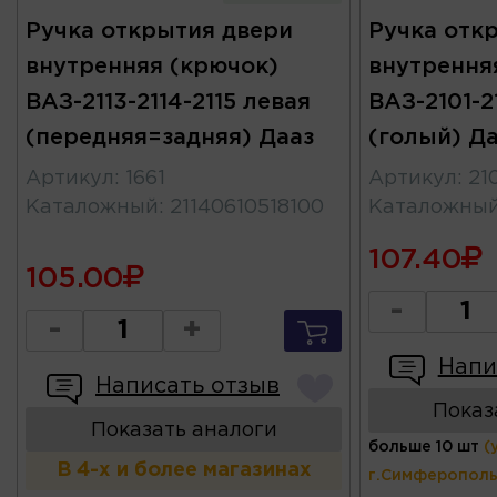
Ручка открытия двери
Ручка отк
внутренняя (крючок)
внутрення
ВАЗ-2113-2114-2115 левая
ВАЗ-2101-2
(передняя=задняя) Дааз
(голый) Д
Артикул
:
1661
Артикул
:
21
Каталожный
:
21140610518100
Каталожны
107.40
105.00
-
-
+
Напи
Написать отзыв
Показ
Показать аналоги
больше 10 шт
(
В 4-х и более магазинах
г.Симферополь