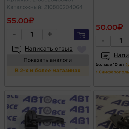
Артикул
:
2108620406401
Каталожный
:
210806204064
55.00
50.00
-
+
-
Написать отзыв
Напи
Показать аналоги
больше 10 шт
(
В 2-х и более магазинах
г.Симферополь