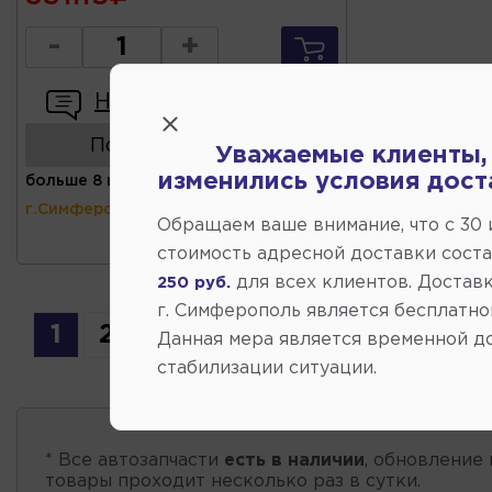
-
+
Написать отзыв
Показать аналоги
Уважаемые клиенты,
изменились условия дост
больше 8 шт
(ул.Коммунальная 43,
г.Симферополь)
Обращаем ваше внимание, что c 30
стоимость адресной доставки сост
для всех клиентов. Доставк
250 руб.
г. Симферополь является бесплатно
1
2
3
4
5
6
7
...
11
Данная мера является временной д
стабилизации ситуации.
* Все автозапчасти
есть в наличии
, обновление 
товары проходит несколько раз в сутки.