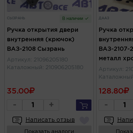
СЫЗРАНЬ
ДААЗ
В наличии
Ручка открытия двери
Ручка отк
внутренняя (крючок)
внутрення
ВАЗ-2108 Сызрань
ВАЗ-2107-2
металл хр
Артикул
:
21096205180
Каталожный
:
210906205180
Артикул
:
21
Каталожны
35.00
128.80
-
+
-
Написать отзыв
Напи
Показать аналоги
Показ