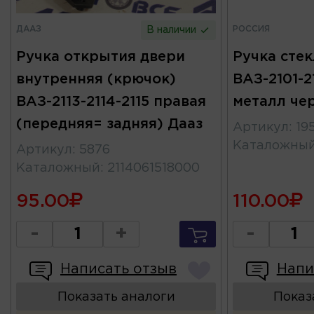
ДААЗ
РОССИЯ
В наличии
Ручка открытия двери
Ручка сте
внутренняя (крючок)
ВАЗ-2101-2
ВАЗ-2113-2114-2115 правая
металл че
(передняя= задняя) Дааз
Артикул
:
19
Каталожны
Артикул
:
5876
Каталожный
:
2114061518000
95.00
110.00
-
+
-
Написать отзыв
Напи
Показать аналоги
Показ