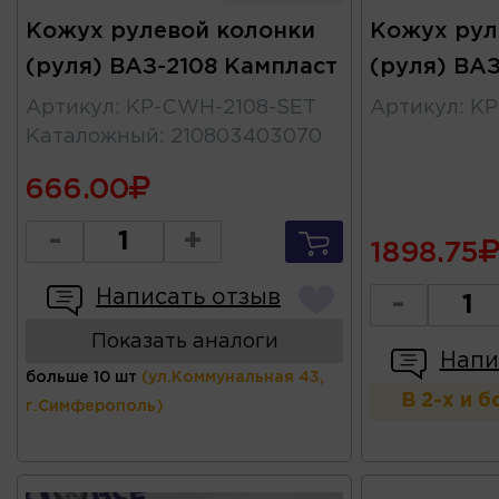
Кожух рулевой колонки
Кожух рул
(руля) ВАЗ-2108 Кампласт
(руля) ВАЗ
Артикул
:
KP-CWH-2108-SET
Артикул
:
KP
Каталожный
:
210803403070
666.00
-
+
1898.75
Написать отзыв
-
Показать аналоги
Напи
больше 10 шт
(ул.Коммунальная 43,
В 2-х и 
г.Симферополь)