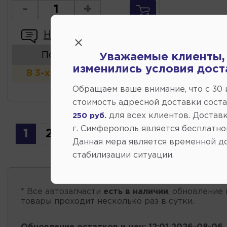
-
+
Написать отзыв
Показать аналоги
Уважаемые клиенты,
изменились условия дост
В 3-х и более магазинах
Обращаем ваше внимание, что c 30
стоимость адресной доставки сост
для всех клиентов. Доставк
250 руб.
г. Симферополь является бесплатно
1
2
3
4
5
6
Данная мера является временной д
стабилизации ситуации.
* Все автозапчасти
есть в наличии
, обновление 
товары проходит несколько раз в сутки.