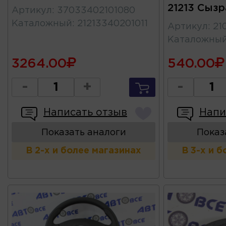
21213 Сызр
Артикул
:
37033402101080
Каталожный
:
21213340201011
Артикул
:
21
Каталожны
3264.00
540.00
-
+
-
Написать отзыв
Напи
Показать аналоги
Показ
В 2-х и более магазинах
В 3-х и 