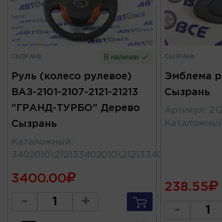
СЫЗРАНЬ
СЫЗРАНЬ
В наличии
Руль (колесо рулевое)
Эмблема р
ВАЗ-2101-2107-2121-21213
Сызрань
"ГРАНД-ТУРБО" Дерево
Артикул
:
21
Сызрань
Каталожны
Каталожный
:
3402010\212133402010\21213340201011
3400.00
238.55
-
+
-