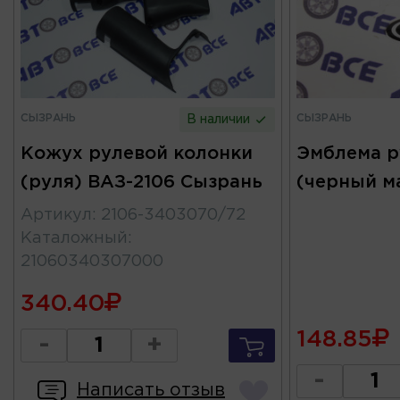
СЫЗРАНЬ
СЫЗРАНЬ
В наличии
Кожух рулевой колонки
Эмблема р
(руля) ВАЗ-2106 Сызрань
(черный м
Артикул
:
2106-3403070/72
Каталожный
:
21060340307000
340.40
148.85
-
+
-
Написать отзыв