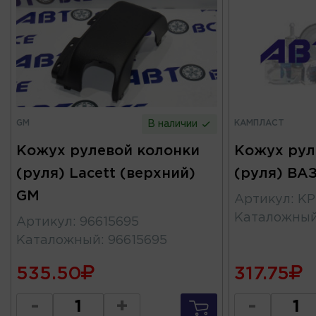
GM
КАМПЛАСТ
В наличии
Кожух рулевой колонки
Кожух рул
(руля) Lacett (верхний)
(руля) ВА
GM
Артикул
:
KP
Каталожны
Артикул
:
96615695
Каталожный
:
96615695
535.50
317.75
-
+
-