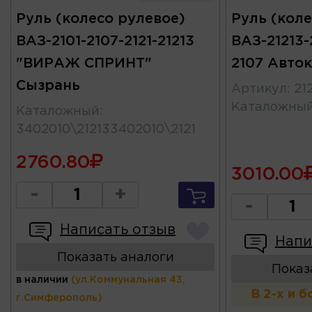
Руль (колесо рулевое)
Руль (коле
ВАЗ-2101-2107-2121-21213
ВАЗ-21213-2
"ВИРАЖ СПРИНТ"
2107 Авто
Сызрань
Артикул
:
21
Каталожны
Каталожный
:
3402010\212133402010\2121
2760.80
3010.00
-
+
-
Написать отзыв
Напи
Показать аналоги
Показ
в наличии
(ул.Коммунальная 43,
В 2-х и 
г.Симферополь)