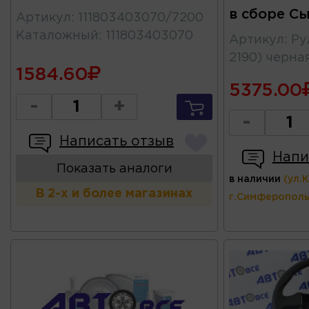
в сборе С
Артикул
:
111803403070/7200
Каталожный
:
111803403070
Артикул
:
Ру
2190) черна
1584.60
5375.00
-
+
-
Написать отзыв
Напи
Показать аналоги
в наличии
(ул.
В 2-х и более магазинах
г.Симферополь