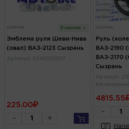
СЫЗРАНЬ
СЫЗРАНЬ
В наличии
Эмблема руля Шеви-Нива
Руль (коле
(овал) ВАЗ-2123 Сызрань
ВАЗ-2190 
ВАЗ-2170 
Артикул
:
0340000017
Сызрань
Артикул
:
21
Каталожны
4815.55
225.00
-
-
+
Напи