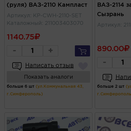
(руля) ВАЗ-2110 Кампласт
ВАЗ-2114 з
Сызрань
Артикул
:
KP-CWH-2110-SET
Каталожный
:
211003403070
Артикул
:
21
1140.75
890.00
-
+
-
Написать отзыв
Напи
Показать аналоги
больше 6 шт
(ул.Коммунальная 43,
больше 2 шт
(у
г.Симферополь)
г.Симферополь