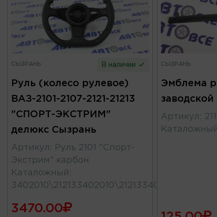
СЫЗРАНЬ
СЫЗРАНЬ
В наличии
Руль (колесо рулевое)
Эмблема р
ВАЗ-2101-2107-2121-21213
заводской
"СПОРТ-ЭКСТРИМ"
Артикул
:
21
делюкс Сызрань
Каталожны
Артикул
:
Руль 2101 "Спорт-
Экстрим" карбон
Каталожный
:
3402010\212133402010\21213340201011
3470.00
125.00