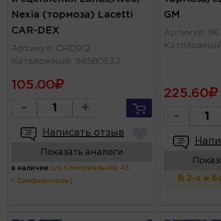
Nexia (тормоза) Lacetti
GM
CAR-DEX
Артикул
:
96
Каталожны
Артикул
:
CRD912
Каталожный
:
94580532
105.00
225.60
-
+
-
Написать отзыв
Напи
Показать аналоги
Показ
в наличии
(ул.Коммунальная 43,
В 2-х и 
г.Симферополь)