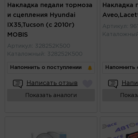
Накладка педали тормоза
Накладка 
и сцепления Hyundai
Aveo,Lacet
IX35,Tucson (с 2010г)
Артикул
:
96
MOBIS
Каталожны
Артикул
:
328252K500
Каталожный
:
328252K500
Напомнить о поступлении
Напомнить 
Написать отзыв
Напи
Показать аналоги
Показ