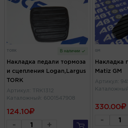
TORK
GM
В наличии
Накладка педали тормоза
Накладка 
и сцепления Logan,Largus
Matiz GM
TORK
Артикул
:
94
Каталожны
Артикул
:
TRK1312
Каталожный
:
6001547908
330.00
124.10
-
-
+