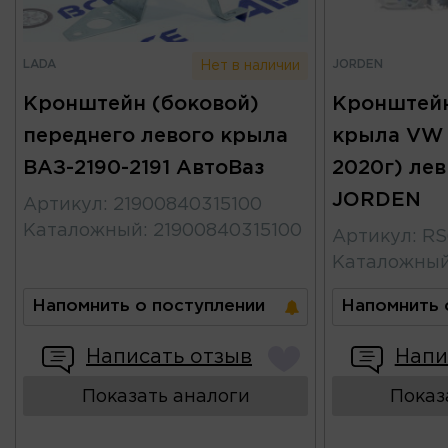
LADA
JORDEN
Нет в наличии
Кронштейн (боковой)
Кронштейн
переднего левого крыла
крыла VW 
ВАЗ-2190-2191 АвтоВаз
2020г) лев
JORDEN
Артикул
:
21900840315100
Каталожный
:
21900840315100
Артикул
:
RS
Каталожны
Напомнить о поступлении
Напомнить 
Написать отзыв
Напи
Показать аналоги
Показ