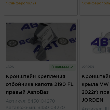
г.Симферополь)
г.Симферополь
LADA
JORDEN
В наличии
Кронштейн крепления
Кронштейн
отбойника капота 2190 FL
крыла VW P
правый АвтоВаз
2022г) пр
JORDEN
Артикул
:
8450104270
Каталожный
:
8450104270
Артикул
:
JH