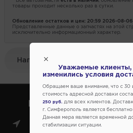
* Все автозапчасти
есть в наличии
, обновление 
товары проходит несколько раз в сутки.
Обновление остатков и цен:
20:59 2026-08-06
Представленные данные о запчастях на этой ст
исключительно информационный характер.
Напишите нам:
Уважаемые клиенты,
изменились условия дост
Обращаем ваше внимание, что c 30
стоимость адресной доставки сост
для всех клиентов. Доставк
Как нас найти
250 руб.
г. Симферополь является бесплатно
Данная мера является временной д
Главный магазин: ул.
стабилизации ситуации.