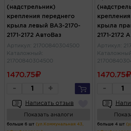
(надстрельник)
(надстрел
крепления переднего
крепления
крыла левый ВАЗ-2170-
крыла пра
2171-2172 АвтоВаз
2171-2172 
Артикул
:
21700840304500
Артикул
:
21
Каталожный
:
Каталожны
21700840304500
2170084030
1470.75
1470.75
-
+
-
Написать отзыв
Напи
Показать аналоги
Показ
больше 6 шт
(ул.Коммунальная 43,
больше 4 шт
(у