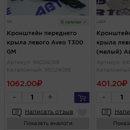
GM
LADA
В наличии
Кронштейн переднего
Кронштейн
крыла левого Aveo T300
крыла лев
GM
(малый) А
Артикул
:
95024098
Артикул
:
84
Каталожный
:
95024098
Каталожны
1062.00
401.20
-
+
-
Написать отзыв
Напи
Показать аналоги
Показ