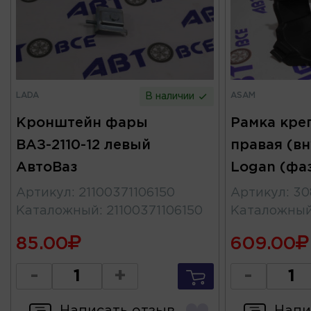
LADA
ASAM
В наличии
Кронштейн фары
Рамка кре
ВАЗ-2110-12 левый
правая (в
АвтоВаз
Logan (фа
Артикул
:
21100371106150
Артикул
:
30
Каталожный
:
21100371106150
Каталожны
85.00
609.00
-
+
-