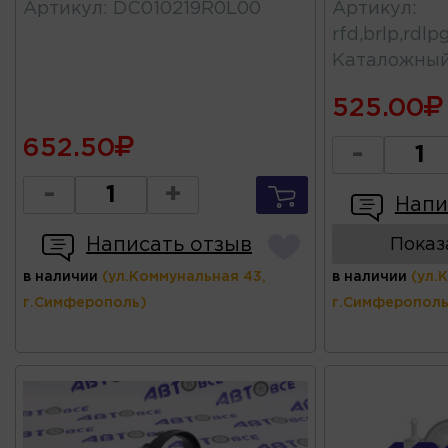
Артикул
:
DC010219R0L00
Артикул
:
rfd,brlp,rdl
Каталожны
525.00
652.50
-
-
+
Напи
Написать отзыв
Показ
в наличии
(ул.Коммунальная 43,
в наличии
(ул.
г.Симферополь)
г.Симферополь