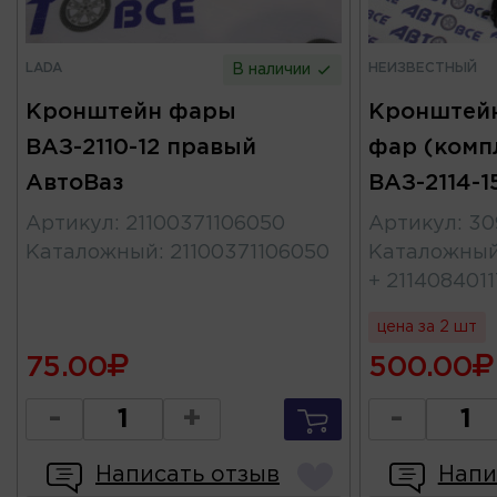
LADA
НЕИЗВЕСТНЫЙ
В наличии
Кронштейн фары
Кронштейн
ВАЗ-2110-12 правый
фар (комп
АвтоВаз
ВАЗ-2114-1
Артикул
:
21100371106050
Артикул
:
30
Каталожный
:
21100371106050
Каталожны
+ 211408401
цена за 2 шт
75.00
500.00
-
+
-
Написать отзыв
Напи