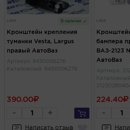
LADA
LADA
В наличии
Кронштейн крепления
Кронштейн
туманки Vesta, Largus
бампера п
правый АвтоВаз
ВАЗ-2123 N
АвтоВаз
Артикул
:
8450006276
Каталожный
:
8450006276
Артикул
:
21
Каталожны
2123028040
390.00
224.40
-
+
-
Написать отзыв
Напи