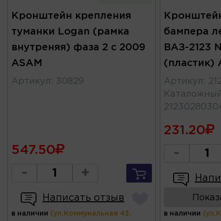
Кронштейн крепления
Кронштейн
туманки Logan (рамка
бампера л
внутреняя) фаза 2 с 2009
ВАЗ-2123 N
ASAM
(пластик) 
Артикул
:
30829
Артикул
:
21
Каталожны
2123028030
231.20
547.50
-
-
+
Напи
Написать отзыв
Показ
в наличии
(ул.Коммунальная 43,
в наличии
(ул.