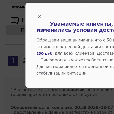
Напомнить о поступлении
Написать отзыв
Уважаемые клиенты,
изменились условия дост
Показать аналоги
Обращаем ваше внимание, что c 30
стоимость адресной доставки сост
для всех клиентов. Доставк
250 руб.
1
2
г. Симферополь является бесплатно
Данная мера является временной д
стабилизации ситуации.
* Все автозапчасти
есть в наличии
, обновление 
товары проходит несколько раз в сутки.
Обновление остатков и цен:
20:58 2026-08-07
Представленные данные о запчастях на этой ст