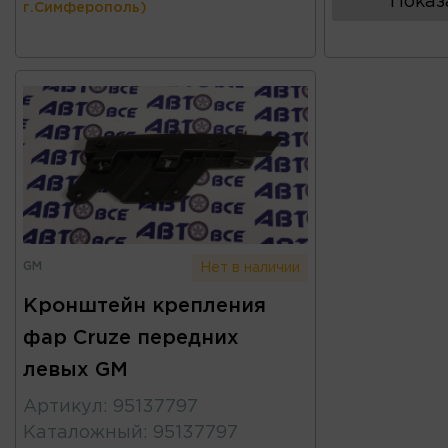
Показ
г.Симферополь)
GM
Нет в наличии
Кронштейн крепления
фар Cruze передних
левых GM
Артикул
:
95137797
Каталожный
:
95137797