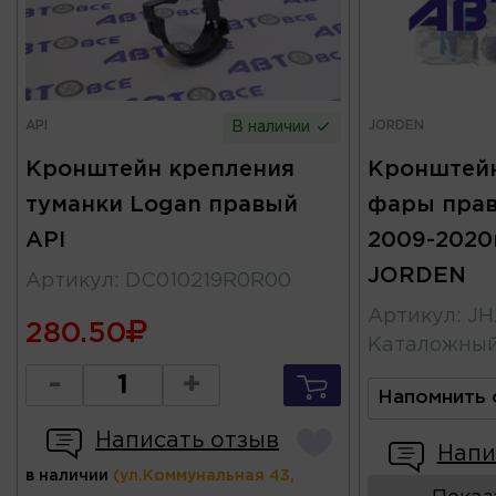
API
JORDEN
В наличии
Кронштейн крепления
Кронштейн
туманки Logan правый
фары прав
API
2009-2020г
JORDEN
Артикул
:
DC010219R0R00
Артикул
:
JH
280.50
Каталожны
-
+
Напомнить 
Написать отзыв
Напи
в наличии
(ул.Коммунальная 43,