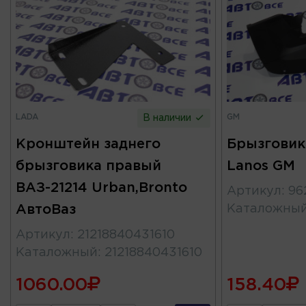
LADA
GM
В наличии
Кронштейн заднего
Брызговик
брызговика правый
Lanos GM
ВАЗ-21214 Urban,Bronto
Артикул
:
96
АвтоВаз
Каталожны
Артикул
:
21218840431610
Каталожный
:
21218840431610
1060.00
158.40