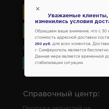
Карта схема проезда
Уважаемые клиенты,
изменились условия дост
Следить за изменениями
Обращаем ваше внимание, что c 30
стоимость адресной доставки сост
для всех клиентов. Доставк
250 руб.
Принимаем к оплате карты 
г. Симферополь является бесплатно
Данная мера является временной д
стабилизации ситуации.
Справочный центр:
Продажа запчастей на