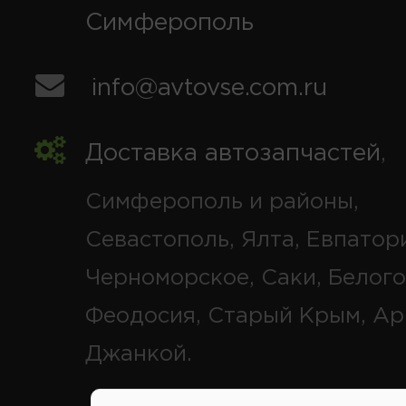
Симферополь
info@avtovse.com.ru
Доставка автозапчастей
,
Симферополь и районы,
Севастополь, Ялта, Евпатор
Черноморское, Саки, Белого
Феодосия, Старый Крым, Ар
Джанкой.