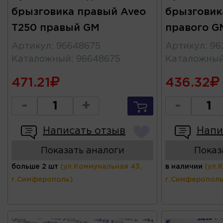
брызговика правый Aveo
брызговик
T250 правый GM
правого G
Артикул
:
96648675
Артикул
:
96
Каталожный
:
96648675
Каталожны
471.21
436.32
-
+
-
Написать отзыв
Напи
Показать аналоги
Показ
больше 2 шт
(ул.Коммунальная 43,
в наличии
(ул.
г.Симферополь)
г.Симферополь