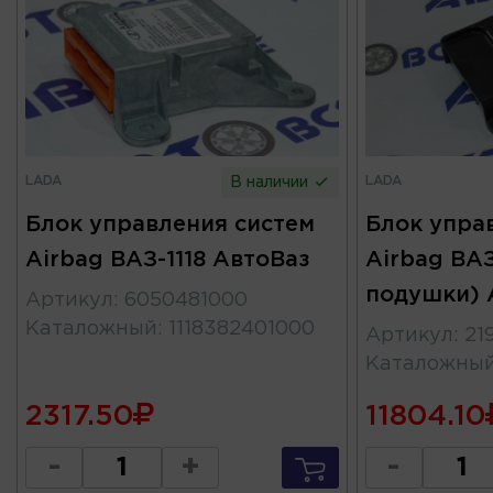
LADA
LADA
В наличии
Блок управления систем
Блок упра
Airbag ВАЗ-1118 АвтоВаз
Airbag ВАЗ
подушки) 
Артикул
:
6050481000
Каталожный
:
1118382401000
Артикул
:
21
Каталожны
2317.50
11804.10
-
+
-