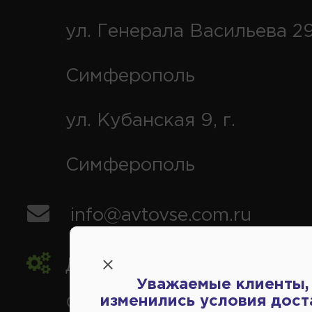
ул. Генерала Васильева 29
Симферополь
ул. Кубанская 9, г.
Симферополь
info@avtovse.com.ru
Доставка автозапчастей
,
Уважаемые клиенты,
изменились условия дост
Симферополь и районы,