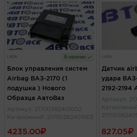
LADA
LADA
В наличии
Блок управления систем
Датчик air
Airbag ВАЗ-2170 (1
удара ВАЗ-
подушка ) Нового
2192-2194 
Образца АвтоВаз
Артикул
:
21
Каталожны
Артикул
:
21700382401002
2170038240
Каталожный
:
21700382401002
4235.00
827.05