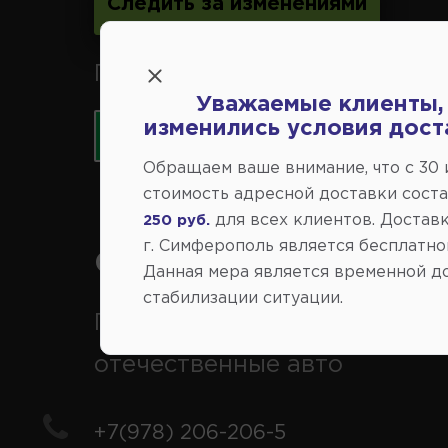
Следить за изменениями
Принимаем к оплате карты 
Уважаемые клиенты,
изменились условия дост
Обращаем ваше внимание, что c 30
стоимость адресной доставки сост
для всех клиентов. Доставк
250 руб.
г. Симферополь является бесплатно
Справочный центр:
Данная мера является временной д
стабилизации ситуации.
Продажа запчастей на
отечественные авто
+7(978) 206-206-5