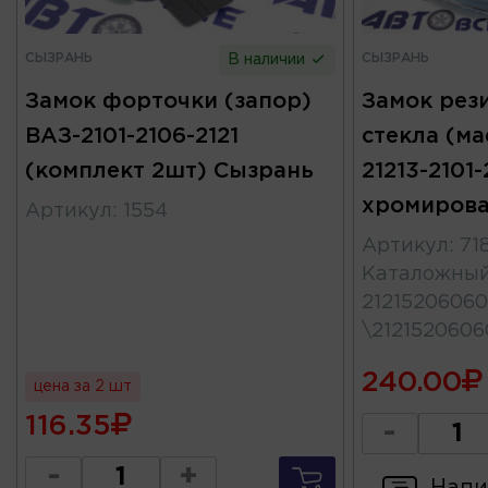
СЫЗРАНЬ
СЫЗРАНЬ
В наличии
Замок форточки (запор)
Замок рез
ВАЗ-2101-2106-2121
стекла (ма
(комплект 2шт) Сызрань
21213-2101-
хромиров
Артикул
:
1554
Артикул
:
71
Каталожны
21215206060
\212152060
240.00
цена за 2 шт
116.35
-
-
+
Напи