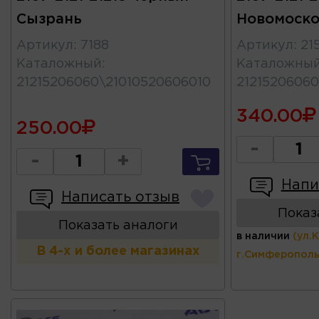
Сызрань
Новомоско
Артикул
:
7188
Артикул
:
21
Каталожный
:
Каталожны
21215206060\21010520606010
21215206060
340.00
250.00
-
-
+
Напи
Написать отзыв
Показ
Показать аналоги
в наличии
(ул.
В 4-х и более магазинах
г.Симферополь