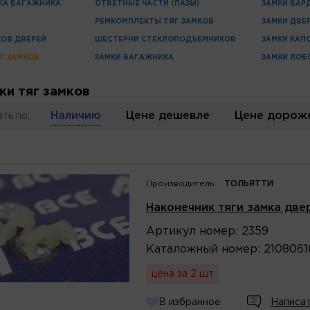
КА БАГАЖНИКА
ОТВЕТНЫЕ ЧАСТИ (ПАЗЫ)
ЗАМКИ БАР
РЕМКОМПЛЕКТЫ ТЯГ ЗАМКОВ
ЗАМКИ ДВЕ
ОВ ДВЕРЕЙ
ШЕСТЕРНИ СТЕКЛОПОДЪЕМНИКОВ
ЗАМКИ КАП
Г ЗАМКОВ
ЗАМКИ БАГАЖНИКА
ЗАМКИ ЛОБ
ки тяг замков
Наличию
Цене дешевле
Цене дорож
ть по:
Производитель:
ТОЛЬЯТТИ
Наконечник тяги замка две
Артикул
номер
:
2359
Каталожный
номер
:
210806
цена за 2 шт
В избранное
Написат