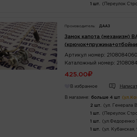
1 шт.
(Переулок Стро
Производитель:
ДААЗ
Замок капота (механизм) В
(крючок+пружина+отбойни
Артикул
номер
:
210808406
Каталожный
номер
:
210808
425.00
В избранное
Написат
В магазине:
больше 4 шт
(ул.К
2 шт.
(ул. Генерала 
1 шт.
(Переулок Стро
1 шт.
(ул.Федоренко 
1 шт.
(ул. Кубанская,