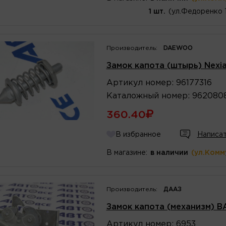
1 шт.
(ул.Федоренко 
Производитель:
DAEWOO
Замок капота (штырь) Nex
Артикул
номер
:
96177316
Каталожный
номер
:
9620808
360.40
В избранное
Написат
В магазине:
в наличии
(ул.Комм
Производитель:
ДААЗ
Замок капота (механизм) В
Артикул
номер
:
6953