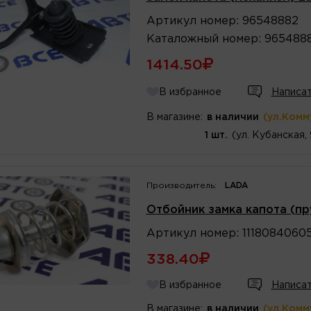
Артикул
номер
:
96548882
Каталожный
номер
:
965488
1414.50
В избранное
Написат
В магазине:
в наличии
(ул.Комм
1 шт.
(ул. Кубанская,
Производитель:
LADA
Отбойник замка капота (пр
Артикул
номер
:
1118084060
338.40
В избранное
Написат
В магазине:
в наличии
(ул.Комм