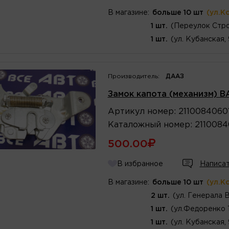
В магазине:
больше 10 шт
(ул.К
1 шт.
(Переулок Стро
1 шт.
(ул. Кубанская,
Производитель:
ДААЗ
Замок капота (механизм) ВА
Артикул
номер
:
2110084060
Каталожный
номер
:
211008
500.00
В избранное
Написат
В магазине:
больше 10 шт
(ул.К
2 шт.
(ул. Генерала 
1 шт.
(ул.Федоренко 
1 шт.
(ул. Кубанская,