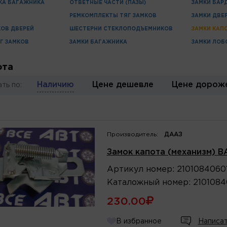
КА БАГАЖНИКА
ОТВЕТНЫЕ ЧАСТИ (ПАЗЫ)
ЗАМКИ БАР
РЕМКОМПЛЕКТЫ ТЯГ ЗАМКОВ
ЗАМКИ ДВЕ
ОВ ДВЕРЕЙ
ШЕСТЕРНИ СТЕКЛОПОДЪЕМНИКОВ
ЗАМКИ КАП
Г ЗАМКОВ
ЗАМКИ БАГАЖНИКА
ЗАМКИ ЛОБ
ота
Наличию
Цене дешевле
Цене дорож
ть по:
Производитель:
ДААЗ
Замок капота (механизм) ВА
Артикул
номер
:
2101084060
Каталожный
номер
:
210108
230.00
В избранное
Написат