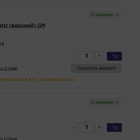
В наличии
tiz (верхний) GM
84
-
+
ь отзыв
Показать аналоги
ммунальная 43, г.Симферополь)
В наличии
е
-
+
ь отзыв