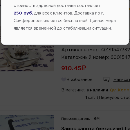
стоимость адресной доставки составляет
В магазине:
больше 2 шт
(ул.Ко
250 руб.
для всех клиентов. Доставка по г.
Симферополь является бесплатной. Данная мера
является временной до стабилизации ситуации.
Производитель:
QUARTZ
Замок капота (механизм) L
Артикул
номер
:
QZS1547332
Каталожный
номер
:
600154
910.45
В избранное
Написат
В магазине:
в наличии
(ул.Комм
1 шт.
(Переулок Стро
Производитель:
GM
Замок капота (механизм) La