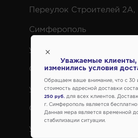
Переулок Строителей 2А, 
Симферополь
ул. Федоренко 1В, г.
Уважаемые клиенты,
изменились условия дост
Симферополь
Обращаем ваше внимание, что c 30
ул. Генерала Васильева 29
стоимость адресной доставки сост
для всех клиентов. Доставк
250 руб.
г. Симферополь является бесплатно
Симферополь
Данная мера является временной д
стабилизации ситуации.
ул. Кубанская 9, г.