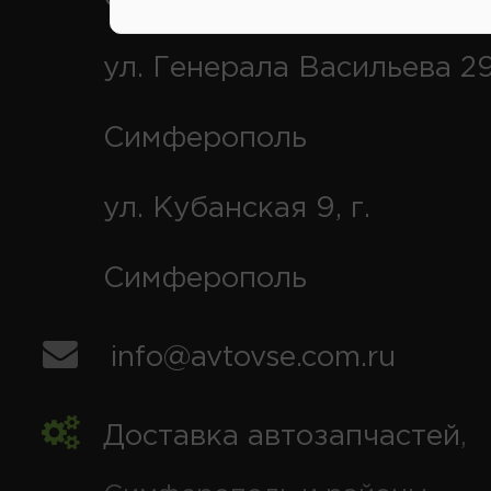
ул. Генерала Васильева 29
Симферополь
ул. Кубанская 9, г.
Симферополь
info@avtovse.com.ru
Доставка автозапчастей
,