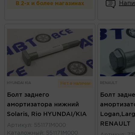
Напи
В 2-х и более магазинах
HYUNDAI KIA
RENAULT
Нет в наличии
Болт заднего
Болт задн
амортизатора нижний
амортизат
Solaris, Rio HYUNDAI/KIA
Logan,Larg
RENAULT
Артикул
:
551171M000
Каталожный
:
551171M000
Артикул
:
77