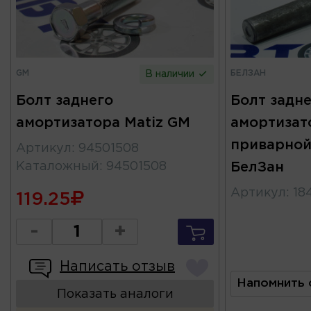
GM
БЕЛЗАН
В наличии
Болт заднего
Болт задн
амортизатора Matiz GM
амортизат
приварной
Артикул
:
94501508
Каталожный
:
94501508
БелЗан
Артикул
:
18
119.25
-
+
Написать отзыв
Напомнить 
Показать аналоги