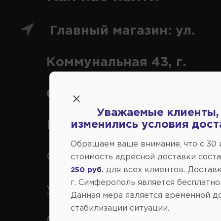
Главный магазин: ул.
Коммунальная 43, г.
Симферополь
Уважаемые клиенты,
изменились условия дост
Переулок Строителей 2А, 
Обращаем ваше внимание, что c 30
Симферополь
стоимость адресной доставки сост
для всех клиентов. Доставк
250 руб.
г. Симферополь является бесплатно
ул. Федоренко 1В, г.
Данная мера является временной д
стабилизации ситуации.
Симферополь