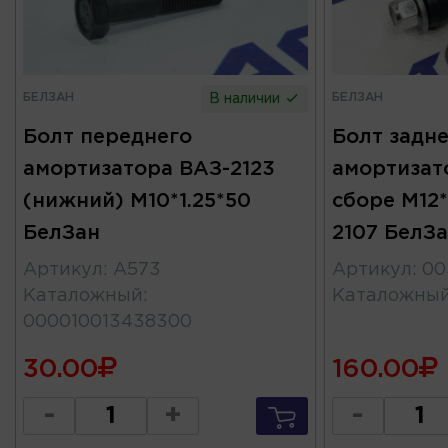
БЕЛЗАН
БЕЛЗАН
В наличии
Болт переднего
Болт задн
амортизатора ВАЗ-2123
амортизат
(нижний) М10*1.25*50
сборе М12*
БелЗан
2107 БелЗ
Артикул
:
А573
Артикул
:
00
Каталожный
:
Каталожны
000010013438300
30.00
160.00
-
+
-