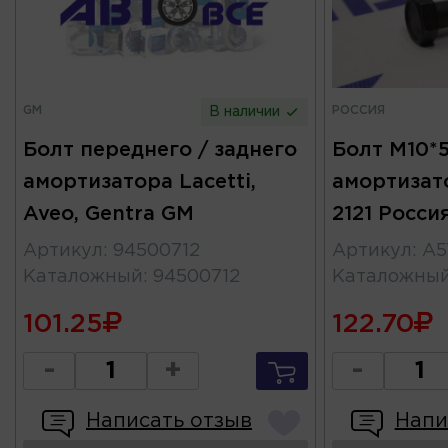
GM
РОССИЯ
В наличии
Болт переднего / заднего
Болт M10*
амортизатора Lacetti,
амортизат
Aveo, Gentra GM
2121 Росси
Артикул
:
94500712
Артикул
:
A5
Каталожный
:
94500712
Каталожны
101.25
122.70
-
+
-
Написать отзыв
Напи