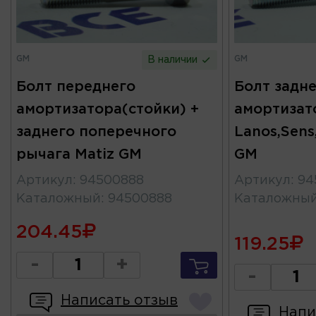
GM
GM
В наличии
Болт переднего
Болт задн
амортизатора(стойки) +
амортизат
заднего поперечного
Lanos,Sens
рычага Matiz GM
GM
Артикул
:
94500888
Артикул
:
94
Каталожный
:
94500888
Каталожны
204.45
119.25
-
+
-
Написать отзыв
Напи