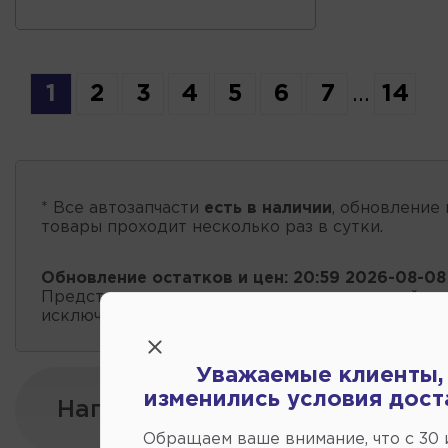
1
2
3
4
5
6
7
...
14
* Все автозапчасти
есть в наличии
, обновление 
товары проходит несколько раз в сутки.
Обновление остатков и цен:
20:59 2026-08-08
Представленные данные о запчастях на этой ст
исключительно информационный характер.
Уважаемые клиенты,
изменились условия дост
Напишите нам:
Обращаем ваше внимание, что c 30