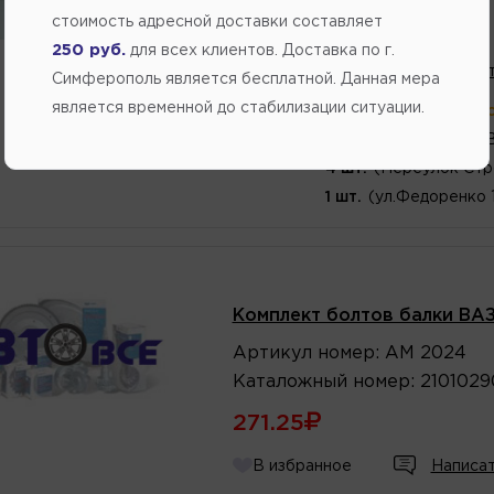
стоимость адресной доставки составляет
74.50
250 руб.
для всех клиентов. Доставка по г.
В избранное
Написат
Симферополь является бесплатной. Данная мера
является временной до стабилизации ситуации.
В магазине:
больше 10 шт
(ул.К
4 шт.
(ул. Генерала 
4 шт.
(Переулок Стр
1 шт.
(ул.Федоренко 
Комплект болтов балки ВАЗ
Артикул
номер
:
АМ 2024
Каталожный
номер
:
2101029
271.25
В избранное
Написат