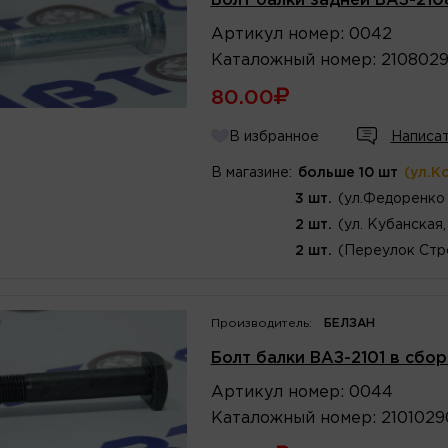
Болт балки задней ВАЗ-2108
Артикул
номер
:
0042
Каталожный
номер
:
210802
80.00
В избранное
Написат
В магазине:
больше 10 шт
(ул.К
3 шт.
(ул.Федоренко 
2 шт.
(ул. Кубанская,
2 шт.
(Переулок Стр
Производитель:
БЕЛЗАН
Болт балки ВАЗ-2101 в сбор
Артикул
номер
:
0044
Каталожный
номер
:
2101029