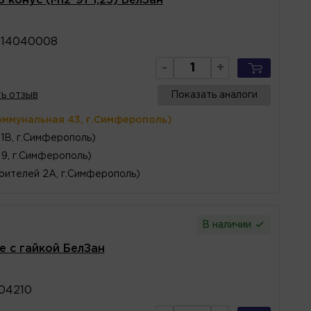
 конус (М12*91*1,25) БелЗан
914040008
-
+
ь отзыв
Показать аналоги
оммунальная 43, г.Симферополь)
1В, г.Симферополь)
 9, г.Симферополь)
оителей 2А, г.Симферополь)
В наличии
е с гайкой БелЗан
04210