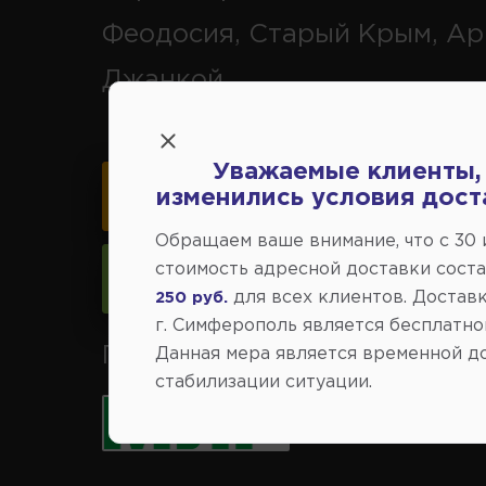
Феодосия, Старый Крым, Ар
Джанкой.
Уважаемые клиенты,
изменились условия дост
Карта схема проезда
Обращаем ваше внимание, что c 30
стоимость адресной доставки сост
Следить за изменениями
для всех клиентов. Доставк
250 руб.
г. Симферополь является бесплатно
Принимаем к оплате карты 
Данная мера является временной д
стабилизации ситуации.