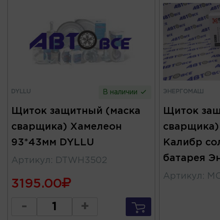
DYLLU
ЭНЕРГОМАШ
В наличии
Щиток защитный (маска
Щиток защ
сварщика) Хамелеон
сварщика)
93*43мм DYLLU
Калибр со
батарея Э
Артикул
:
DTWH3502
Артикул
:
МС
3195.00
-
+