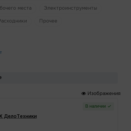
бочего места
Электроинструменты
Расходники
Прочее
Т
е
Изображения
В наличии
RX ДелоТехники