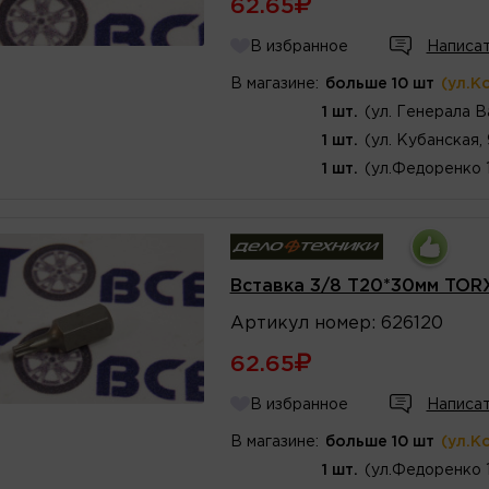
62.65
В избранное
Написат
В магазине:
больше 10 шт
(ул.К
1 шт.
(ул. Генерала В
1 шт.
(ул. Кубанская,
1 шт.
(ул.Федоренко 
Вставка 3/8 T20*30мм TOR
Артикул
номер
:
626120
62.65
В избранное
Написат
В магазине:
больше 10 шт
(ул.К
1 шт.
(ул.Федоренко 