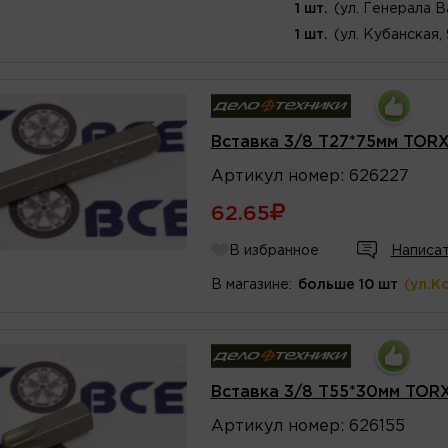
1 шт.
(ул. Генерала В
1 шт.
(ул. Кубанская,
Вставка 3/8 T27*75мм TOR
Артикул
номер
:
626227
62.65
В избранное
Написат
В магазине:
больше 10 шт
(ул.К
Вставка 3/8 T55*30мм TOR
Артикул
номер
:
626155