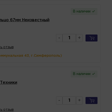
В наличии
льцо 67мм Неизвестный
-
+
ь отзыв
оммунальная 43, г.Симферополь)
В наличии
оТехники
-
+
ь отзыв