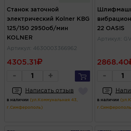
Станок заточной
Шлифмаш
электрический Kolner KBG
вибрацион
125/150 2950об/мин
22 OASIS
KOLNER
Артикул
:
GV
Артикул
:
4630003366962
4305.31
2868.40
-
+
-
Написать отзыв
Напи
в наличии
(ул.Коммунальная 43,
в наличии
(ул.
г.Симферополь)
г.Симферополь