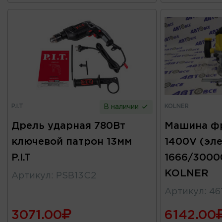
P.I.T
KOLNER
В наличии
Дрель ударная 780Вт
Машина ф
ключевой патрон 13мм
1400V (эл
P.I.T
1666/3000
KOLNER
Артикул
:
PSB13C2
Артикул
:
46
3071.00
6142.00