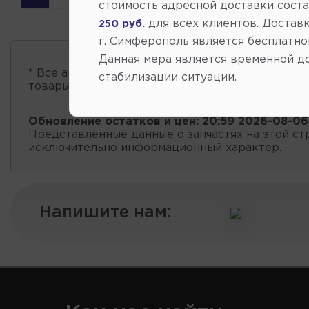
стоимость адресной доставки сост
для всех клиентов. Доставк
250 руб.
г. Симферополь является бесплатно
Данная мера является временной д
* Все автозапчасти
есть в наличии
, обновление 
стабилизации ситуации.
товары проходит несколько раз в сутки.
Обновление остатков и цен:
20:59 2026-08-06
Представленные данные о запчастях на этой ст
исключительно информационный характер.
Напишите нам: