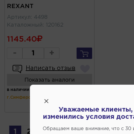
REXANT
Артикул
:
4498
Каталожный
:
120162
1145.40
-
+
Написать отзыв
Показать аналоги
в наличии
(ул.Коммунальная 43,
г.Симферополь)
Уважаемые клиенты,
изменились условия дост
Обращаем ваше внимание, что c 30
1
2
3
4
5
6
7