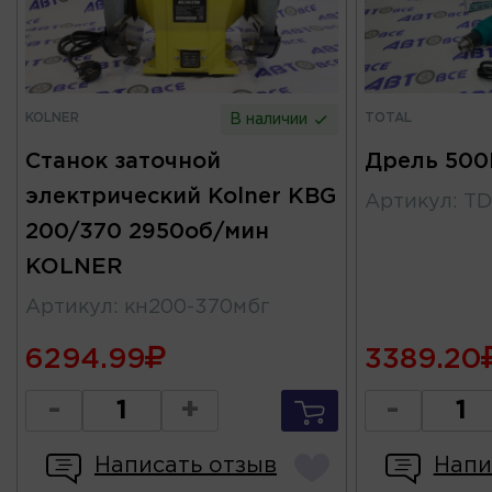
KOLNER
TOTAL
В наличии
Станок заточной
Дрель 500
электрический Kolner KBG
Артикул
:
TD
200/370 2950об/мин
KOLNER
Артикул
:
кн200-370мбг
6294.99
3389.20
-
+
-
Написать отзыв
Напи