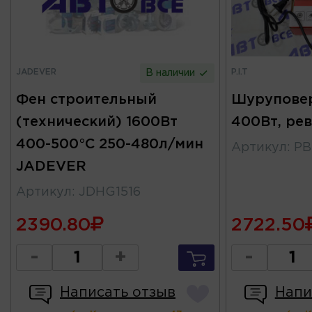
JADEVER
P.I.T
В наличии
Фен строительный
Шуруповер
(технический) 1600Вт
400Вт, реве
400-500°C 250-480л/мин
Артикул
:
PB
JADEVER
Артикул
:
JDHG1516
2390.80
2722.50
-
+
-
Написать отзыв
Напи