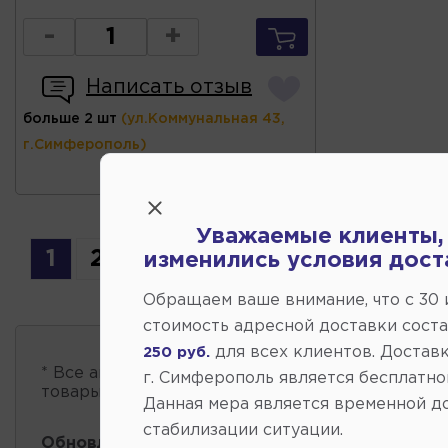
-
+
Написать отзыв
больше 2 шт
(ул.Коммунальная 43,
г.Симферополь)
Уважаемые клиенты,
1
2
изменились условия дост
Обращаем ваше внимание, что c 30
стоимость адресной доставки сост
для всех клиентов. Доставк
250 руб.
* Все автозапчасти
есть в наличии
, обновление 
г. Симферополь является бесплатно
товары проходит несколько раз в сутки.
Данная мера является временной д
стабилизации ситуации.
Обновление остатков и цен:
17:21 2026-08-09