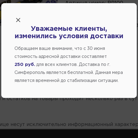
Артикул
номер
:
RP100
Напомнить о поступлении
В избранное
Написат
Уважаемые клиенты,
изменились условия доставки
ожидается
Обращаем ваше внимание, что c 30 июня
стоимость адресной доставки составляет
250 руб.
для всех клиентов. Доставка по г.
Симферополь является бесплатной. Данная мера
является временной до стабилизации ситуации.
 и остатков на товары проходит несколько раз в сут
нице несут исключительно информационный характер