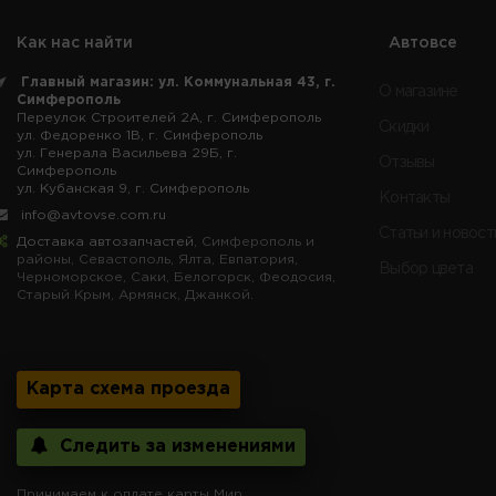
Как нас найти
Автовсе
Главный магазин: ул. Коммунальная 43, г.
О магазине
Симферополь
Переулок Строителей 2А, г. Симферополь
Скидки
ул. Федоренко 1В, г. Симферополь
ул. Генерала Васильева 29Б, г.
Отзывы
Симферополь
ул. Кубанская 9, г. Симферополь
Контакты
info@avtovse.com.ru
Статьи и новост
Доставка автозапчастей
, Симферополь и
районы, Севастополь, Ялта, Евпатория,
Выбор цвета
Черноморское, Саки, Белогорск, Феодосия,
Старый Крым, Армянск, Джанкой.
Карта схема проезда
Следить за изменениями
Принимаем к оплате карты Мир.