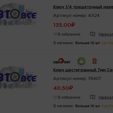
Ключ 1/4 трещеточный мал
Артикул
номер
:
AX24
135.00
В избранное
Написат
В магазине:
больше 10 шт
(ул.К
Ключ шестигранный 7мм С
Артикул
номер
:
76407
40.50
В избранное
Написат
В магазине:
больше 10 шт
(ул.К