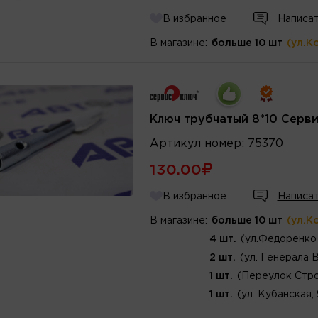
В избранное
Написат
В магазине:
больше 10 шт
(ул.К
Ключ трубчатый 8*10 Серв
Артикул
номер
:
75370
130.00
В избранное
Написат
В магазине:
больше 10 шт
(ул.К
4 шт.
(ул.Федоренко 
2 шт.
(ул. Генерала 
1 шт.
(Переулок Стро
1 шт.
(ул. Кубанская,