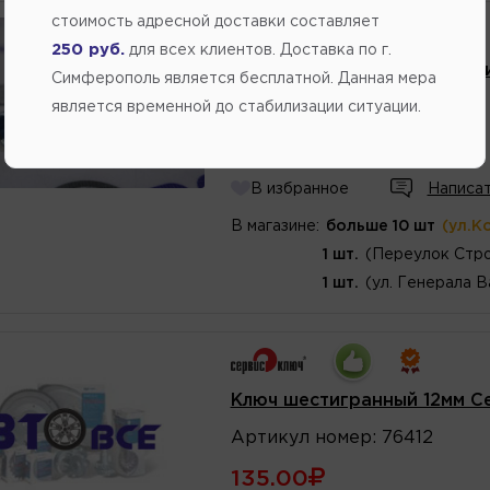
стоимость адресной доставки составляет
250 руб.
для всех клиентов. Доставка по г.
Ключ трубчатый 13*14 Серв
Симферополь является бесплатной. Данная мера
Артикул
номер
:
75373
является временной до стабилизации ситуации.
152.15
В избранное
Написат
В магазине:
больше 10 шт
(ул.К
1 шт.
(Переулок Стро
1 шт.
(ул. Генерала В
Ключ шестигранный 12мм С
Артикул
номер
:
76412
135.00