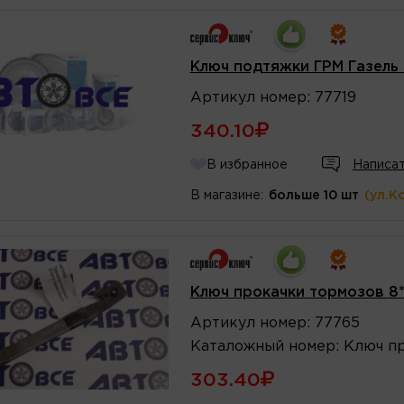
Ключ подтяжки ГРМ Газель
Артикул
номер
:
77719
340.10
В избранное
Написат
В магазине:
больше 10 шт
(ул.К
Ключ прокачки тормозов 8
Артикул
номер
:
77765
Каталожный
номер
:
Ключ пр
303.40