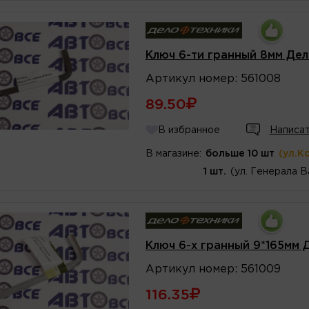
Ключ 6-ти гранный 8мм Де
Артикул
номер
:
561008
89.50
В избранное
Написат
В магазине:
больше 10 шт
(ул.К
1 шт.
(ул. Генерала В
Ключ 6-х гранный 9*165мм 
Артикул
номер
:
561009
116.35