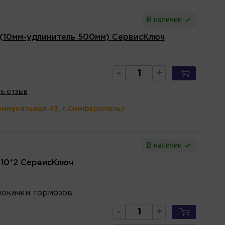
В наличии
 (10мм-удлинитель 500мм) СервисКлюч
-
+
ь отзыв
оммунальная 43, г.Симферополь)
В наличии
*10*2 СервисКлюч
окачки тормозов
-
+