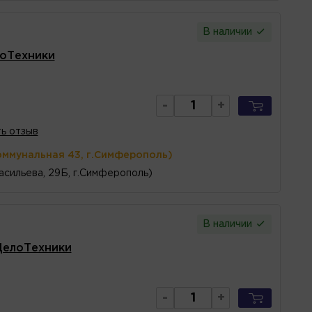
В наличии
лоТехники
-
+
ь отзыв
оммунальная 43, г.Симферополь)
асильева, 29Б, г.Симферополь)
В наличии
ДелоТехники
-
+