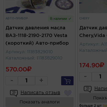
АВТО-ПРИБОР
CHERY
В наличии
Датчик давления масла
Датчик да
ВАЗ-1118-2190-2170 Vesta
Chery,Vida
(короткий) Авто-прибор
Артикул
:
A1
Каталожны
Артикул
:
11183829010
Каталожный
:
11183829010
174.90
570.00
-
-
+
Напи
Написать отзыв
Показ
Показать аналоги
больше 2 шт
(у