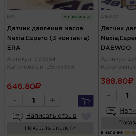
ERA
DAEWOO
В наличии
Датчик давления масла
Датчик да
Nexia,Espero (3 контакта)
Nexia,Espe
ERA
DAEWOO
Артикул
:
330564
Артикул
:
25
Каталожный
:
25036834
Каталожны
388.80
646.80
-
-
+
Напи
Написать отзыв
Показ
Показать аналоги
в наличии
(ул.