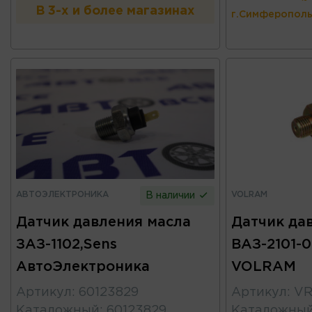
В 3-х и более магазинах
г.Симферополь
АВТОЭЛЕКТРОНИКА
VOLRAM
В наличии
Датчик давления масла
Датчик да
ЗАЗ-1102,Sens
ВАЗ-2101-0
АвтоЭлектроника
VOLRAM
Артикул
:
60123829
Артикул
:
VR
Каталожный
:
60123829
Каталожны