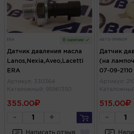
ERA
АВТО-ПРИБОР
В наличии
Датчик давления масла
Датчик да
Lanos,Nexia,Aveo,Lacetti
(на лампоч
ERA
07-09-211
Артикул
:
330364
Артикул
:
21
Каталожный
:
95961350
Каталожны
355.00
515.00
-
+
-
Написать отзыв
Напи