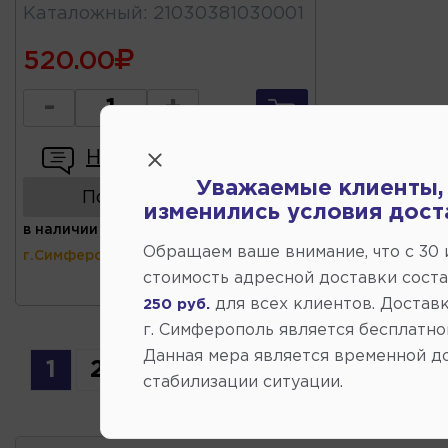
Каталожный
:
21030381030001
520.00
-
+
Написать отзыв
Уважаемые клиенты,
Показать аналоги
изменились условия дост
в наличии
(ул.Коммунальная 43,
Обращаем ваше внимание, что c 30
г.Симферополь)
стоимость адресной доставки сост
для всех клиентов. Доставк
250 руб.
г. Симферополь является бесплатно
Данная мера является временной д
1
2
3
4
стабилизации ситуации.