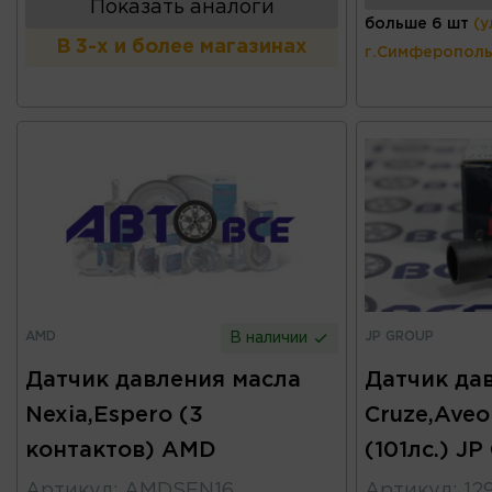
Показать аналоги
больше 6 шт
(у
В 3-х и более магазинах
г.Симферополь
AMD
JP GROUP
В наличии
Датчик давления масла
Датчик да
Nexia,Espero (3
Cruze,Aveo
контактов) AMD
(101лс.) J
Артикул
:
AMDSEN16
Артикул
:
12