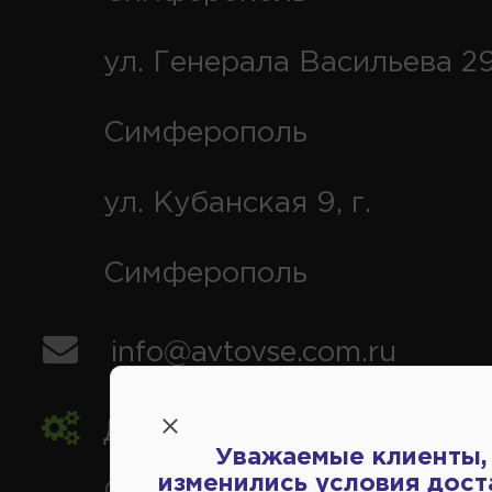
ул. Генерала Васильева 29
Симферополь
ул. Кубанская 9, г.
Симферополь
info@avtovse.com.ru
Доставка автозапчастей
,
Уважаемые клиенты,
изменились условия дост
Симферополь и районы,