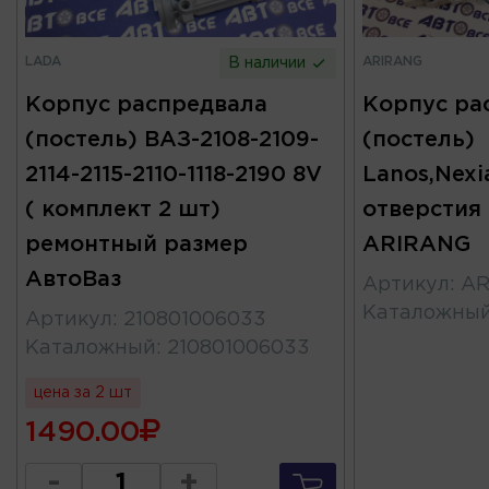
LADA
ARIRANG
В наличии
Корпус распредвала
Корпус ра
(постель) ВАЗ-2108-2109-
(постель)
2114-2115-2110-1118-2190 8V
Lanos,Nexi
( комплект 2 шт)
отверстия 
ремонтный размер
ARIRANG
АвтоВаз
Артикул
:
AR
Каталожны
Артикул
:
210801006033
Каталожный
:
210801006033
цена за 2 шт
1490.00
-
+