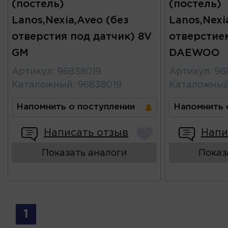
(постель)
(постель)
Lanos,Nexia,Aveo (без
Lanos,Nexi
отверстия под датчик) 8V
отверстие
GM
DAEWOO
Артикул
:
96838019
Артикул
:
96
Каталожный
:
96838019
Каталожны
Напомнить о поступлении
Напомнить 
Написать отзыв
Напи
Показать аналоги
Показ
1