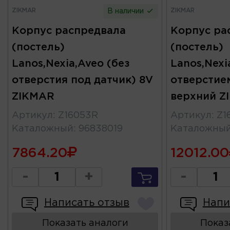
ZIKMAR
ZIKMAR
В наличии
Корпус распредвала
Корпус ра
(постель)
(постель)
Lanos,Nexia,Aveo (без
Lanos,Nexi
отверстия под датчик) 8V
отверстие
ZIKMAR
верхний Z
Артикул
:
Z16053R
Артикул
:
Z1
Каталожный
:
96838019
Каталожны
7864.20
12012.00
-
+
-
Написать отзыв
Напи
Показать аналоги
Показ