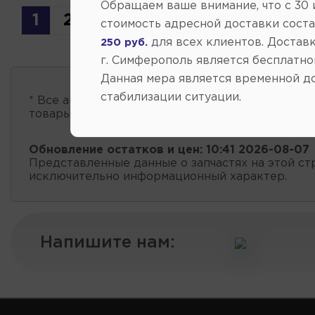
Обращаем ваше внимание, что c 30
1
2
3
4
5
6
7
стоимость адресной доставки сост
для всех клиентов. Доставк
250 руб.
г. Симферополь является бесплатно
Данная мера является временной д
стабилизации ситуации.
* Все автозапчасти
есть в наличии
, обновление 
товары проходит несколько раз в сутки.
Обновление остатков и цен:
10:41 2026-08-07
Представленные данные о запчастях на этой ст
исключительно информационный характер.
Напишите нам: