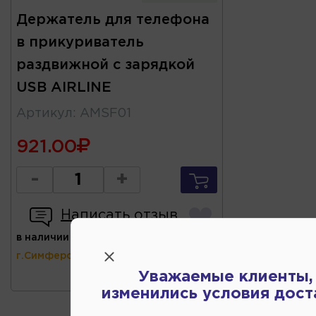
Держатель для телефона
в прикуриватель
раздвижной с зарядкой
USB AIRLINE
Артикул
:
AMSF01
921.00
-
+
Написать отзыв
в наличии
(ул.Коммунальная 43,
г.Симферополь)
Уважаемые клиенты,
изменились условия дост