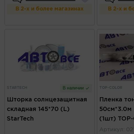
В 2-х и более магазинах
В 2-х и 
STARTECH
TOP-COLOR
В наличии
Шторка солнцезащитная
Пленка то
складная 145*70 (L)
50см*3.0м 
StarTech
(1шт) TOP
Артикул
:
02