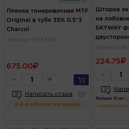
В наличии
Шторка эк
Пленка тонировочная MTF
на лобово
Original в тубе 35% 0.5*3
SKYWAY ф
Charcol
двусторон
Артикул
:
MTF3505
Артикул
:
S0
224.75
675.00
-
-
+
Напи
Написать отзыв
больше 10 шт
(
В 2-х и более магазинах
г.Симферополь