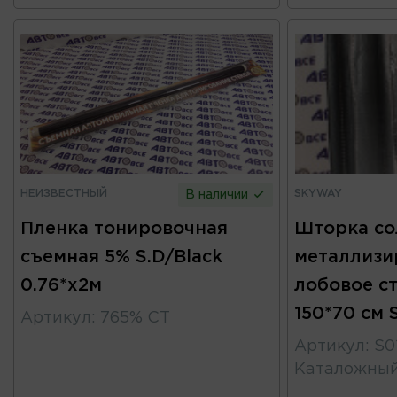
НЕИЗВЕСТНЫЙ
SKYWAY
В наличии
Пленка тонировочная
Шторка со
съемная 5% S.D/Black
металлизи
0.76*x2м
лобовое с
150*70 см
Артикул
:
765% СТ
Артикул
:
S0
Каталожны