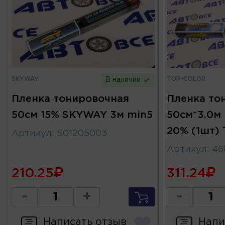
SKYWAY
TOP-COLOR
В наличии
Пленка тонировочная
Пленка то
50см 15% SKYWAY 3м min5
50см*3.0м
20% (1шт)
Артикул
:
S01205003
Артикул
:
46
210.25
311.24
-
+
-
Написать отзыв
Напи