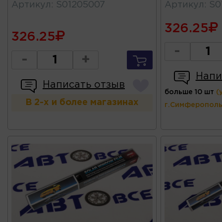
Артикул
:
S01205007
Артикул
:
S0
326.25
326.25
-
-
+
Напи
Написать отзыв
больше 10 шт
(
В 2-х и более магазинах
г.Симферополь