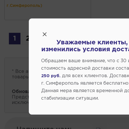
г.Симферополь)
1
2
3
4
5
6
7
...
12
Уважаемые клиенты,
изменились условия дост
Обращаем ваше внимание, что c 30
стоимость адресной доставки сост
* Все автозапчасти
есть в наличии
, обновление 
для всех клиентов. Доставк
250 руб.
товары проходит несколько раз в сутки.
г. Симферополь является бесплатно
Данная мера является временной д
Обновление остатков и цен:
11:01 2026-08-07
Представленные данные о запчастях на этой ст
стабилизации ситуации.
исключительно информационный характер.