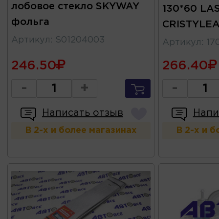
лобовое стекло SKYWAY
130*60 LA
фольга
CRISTYLE
Артикул
:
S01204003
Артикул
:
17
246.50
266.40
-
+
-
Написать отзыв
Напи
В 2-х и более магазинах
В 2-х и 