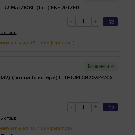
LR3 Max/10BL (1шт) ENERGIZER
-
+
ь отзыв
оммунальная 43, г.Симферополь)
В наличии
032) (1шт на блистере) LITHIUM CR2032-2C5
-
+
ь отзыв
оммунальная 43, г.Симферополь)