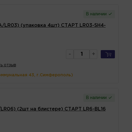
В наличии
A/LR03) (упаковка 4шт) СТАРТ LR03-SH4-
-
+
ь отзыв
оммунальная 43, г.Симферополь)
В наличии
LR06) (2шт на блистере) СТАРТ LR6-BL16