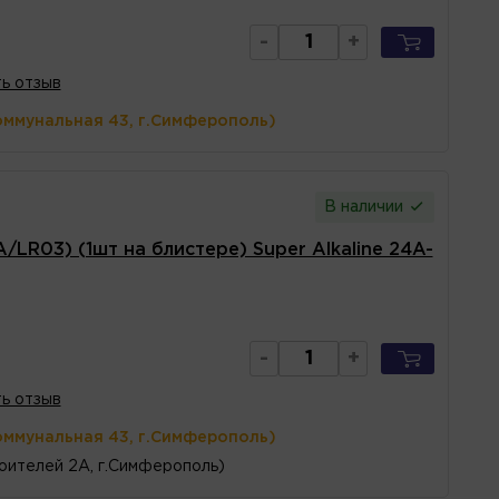
-
+
ь отзыв
оммунальная 43, г.Симферополь)
В наличии
LR03) (1шт на блистере) Super Alkaline 24A-
-
+
ь отзыв
оммунальная 43, г.Симферополь)
оителей 2А, г.Симферополь)