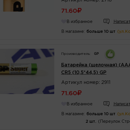
Артикул
номер
:
2718
71.60
В избранное
Написат
В магазине:
больше 10 шт
(ул.К
Производитель:
GP
Батарейка (щелочная) (AAA/
CR5 (10,5*44,5) GP
Артикул
номер
:
2911
71.60
В избранное
Написат
В магазине:
больше 10 шт
(ул.К
2 шт.
(Переулок Стр