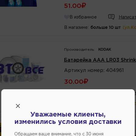
51.00
В избранное
Написат
В магазине:
больше 10 шт
(ул.К
Производитель:
KODAK
Батарейка AAА LR03 Shrink
Артикул
номер
:
404961
30.00
В избранное
Написат
В магазине:
больше 10 шт
(ул.К
Уважаемые клиенты,
изменились условия доставки
Обращаем ваше внимание, что c 30 июня