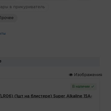
ары в прикуриватель
Прочее
НТЫ
е
Изображения
В наличии
R06) (1шт на блистере) Super Alkaline 15A-