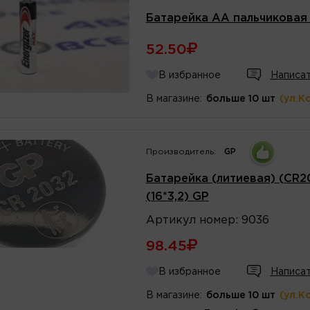
Батарейка AA пальчиковая 
52.50
В избранное
Написат
В магазине:
больше 10 шт
(ул.К
Производитель:
GP
Батарейка (литиевая) (CR2
(16*3,2) GP
Артикул
номер
:
9036
98.45
В избранное
Написат
В магазине:
больше 10 шт
(ул.К