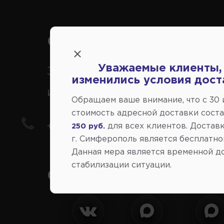
Справочный центр:
Уважаемые клиенты,
Заказ шин, дисков, запчасте
изменились условия дост
иномарки
Обращаем ваше внимание, что c 30
стоимость адресной доставки сост
+7(978) 206-206-8
для всех клиентов. Доставк
250 руб.
г. Симферополь является бесплатно
Данная мера является временной д
стабилизации ситуации.
Социальные сети: