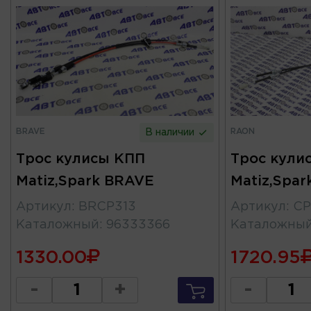
BRAVE
RAON
В наличии
Трос кулисы КПП
Трос кули
Matiz,Spark BRAVE
Matiz,Spa
Артикул
:
BRCP313
Артикул
:
CP
Каталожный
:
96333366
Каталожны
1330.00
1720.95
-
+
-