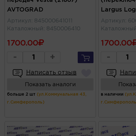
передач Vesta (21807)
(переключ
AVTOGRAD
Largus Lo
Артикул
:
845000641011
Артикул
:
60
Каталожный
:
8450006410
Каталожны
1700.00
1700.00
-
+
-
Написать отзыв
Напи
Показать аналоги
Показ
больше 2 шт
(ул.Коммунальная 43,
в наличии
(ул.
г.Симферополь)
г.Симферополь