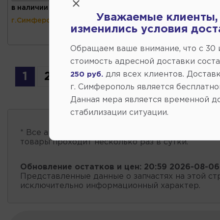
в наличии
(ул.Коммунальная 43,
Уважаемые клиенты,
г.Симферополь)
изменились условия дост
Обращаем ваше внимание, что c 30
стоимость адресной доставки сост
для всех клиентов. Доставк
250 руб.
1
2
г. Симферополь является бесплатно
Данная мера является временной д
стабилизации ситуации.
* Все автозапчасти
есть в наличии
, обновление 
товары проходит несколько раз в сутки.
Обновление остатков и цен:
20:59 2026-08-06
Представленные данные о запчастях на этой ст
исключительно информационный характер.