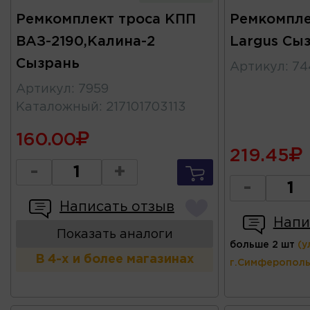
Ремкомплект троса КПП
Ремкомпле
ВАЗ-2190,Калина-2
Largus Сы
Сызрань
Артикул
:
74
Артикул
:
7959
Каталожный
:
217101703113
160.00
219.45
-
+
-
Написать отзыв
Напи
Показать аналоги
больше 2 шт
(у
В 4-х и более магазинах
г.Симферополь