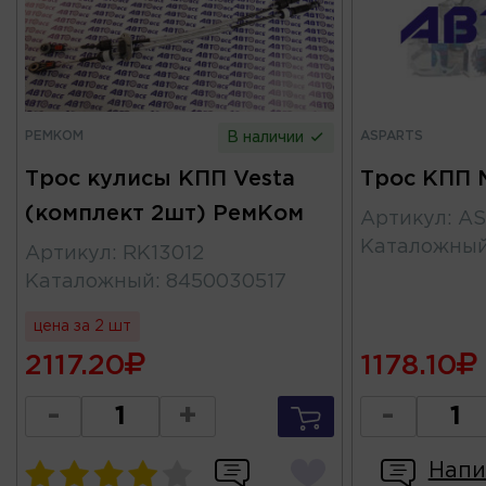
РЕМКОМ
ASPARTS
В наличии
Трос кулисы КПП Vesta
Трос КПП 
(комплект 2шт) РемКом
Артикул
:
AS
Каталожны
Артикул
:
RK13012
Каталожный
:
8450030517
цена за 2 шт
2117.20
1178.10
-
+
-
Напи