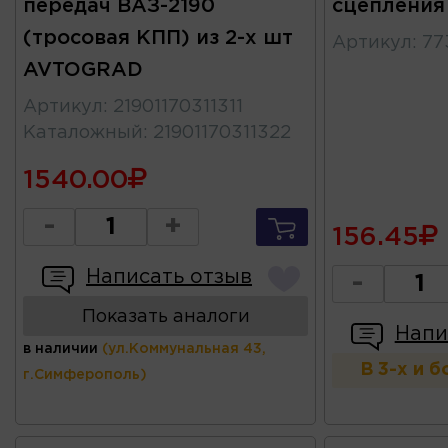
передач ВАЗ-2190
сцепления 
(тросовая КПП) из 2-х шт
Артикул
:
77
AVTOGRAD
Артикул
:
21901170311311
Каталожный
:
21901170311322
1540.00
-
+
156.45
Написать отзыв
-
Показать аналоги
Напи
в наличии
(ул.Коммунальная 43,
В 3-х и 
г.Симферополь)