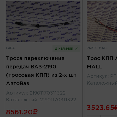
LADA
PARTS-MALL
В наличии
Троса переключения
Трос КПП A
передач ВАЗ-2190
MALL
(тросовая КПП) из 2-х шт
Артикул
:
PT
АвтоВаз
Каталожны
Артикул
:
21901170311322
Каталожный
:
21901170311322
3523.65
8561.20