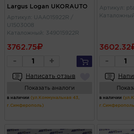
Largus Logan UKORAUTO
Артикул
:
pt
Каталожны
Артикул
:
UAA015922R /
U1503008
Каталожный
:
349015922R
3762.75
3602.32
-
+
-
Написать отзыв
Напи
Показать аналоги
Показ
в наличии
(ул.Коммунальная 43,
в наличии
(ул.
г.Симферополь)
г.Симферополь