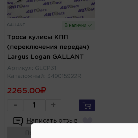
GALLANT
В наличии
Троса кулисы КПП
(переключения передач)
Largus Logan GALLANT
Артикул
:
GLCP31
Каталожный
:
349015922R
2265.00
-
+
Написать отзыв
Показать аналоги