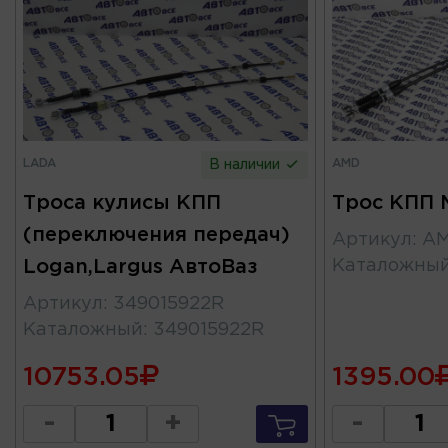
LADA
AMD
В наличии
Троса кулисы КПП
Трос КПП 
(переключения передач)
Артикул
:
AM
Logan,Largus АвтоВаз
Каталожны
Артикул
:
349015922R
Каталожный
:
349015922R
10753.05
1395.00
-
+
-