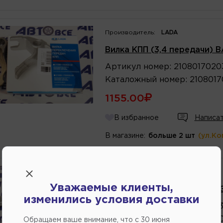
Производитель:
LADA
Вилка КПП (3,4 передачи) В
Артикул
номер
:
2108017020
Каталожный
номер
:
210801
1155.00
В избранное
Написат
В магазине:
больше 2 шт
(ул.Ко
Производитель:
LADA
Уважаемые клиенты,
Вилка КПП (5 передачи) ВАЗ
изменились условия доставки
Артикул
номер
:
2181017020
Каталожный
номер
:
2181017
Обращаем ваше внимание, что c 30 июня