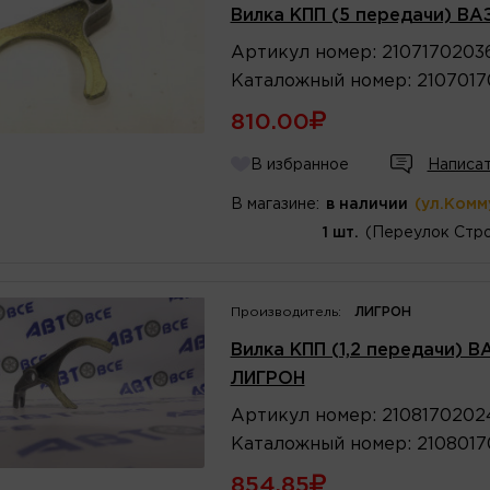
Вилка КПП (5 передачи) ВАЗ
Артикул
номер
:
2107170203
Каталожный
номер
:
210701
810.00
В избранное
Написат
В магазине:
в наличии
(ул.Комм
1 шт.
(Переулок Стро
Производитель:
ЛИГРОН
Вилка КПП (1,2 передачи) ВА
ЛИГРОН
Артикул
номер
:
2108170202
Каталожный
номер
:
210801
854.85