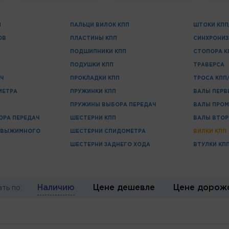
Н
ПАЛЬЦИ ВИЛОК КПП
ШТОКИ КПП
ОВ
ПЛАСТИНЫ КПП
СИНХРОНИ
ПОДШИПНИКИ КПП
СТОПОРА К
ПОДУШКИ КПП
ТРАВЕРСА
Ч
ПРОКЛАДКИ КПП
ТРОСА КПП
МЕТРА
ПРУЖИНКИ КПП
ВАЛЫ ПЕРВ
ПРУЖИНЫ ВЫБОРА ПЕРЕДАЧ
ВАЛЫ ПРО
ОРА ПЕРЕДАЧ
ШЕСТЕРНИ КПП
ВАЛЫ ВТО
 ВЫЖИМНОГО
ШЕСТЕРНИ СПИДОМЕТРА
ВИЛКИ КПП
ШЕСТЕРНИ ЗАДНЕГО ХОДА
ВТУЛКИ КП
Наличию
Цене дешевле
Цене дорож
ть по: