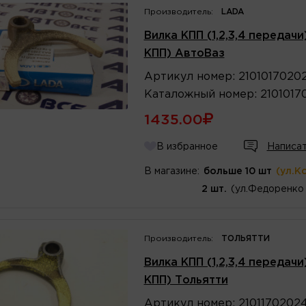
Производитель:
LADA
Вилка КПП (1,2,3,4 передачи
КПП) АвтоВаз
Артикул
номер
:
2101017020
Каталожный
номер
:
2101017
1435.00
В избранное
Написат
В магазине:
больше 10 шт
(ул.К
2 шт.
(ул.Федоренко 
Производитель:
ТОЛЬЯТТИ
Вилка КПП (1,2,3,4 передачи
КПП) Тольятти
Артикул
номер
:
2101170202