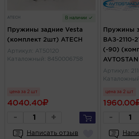
ATECH
В наличии
Пружины задние Vesta
Пружины 
(комплект 2шт) ATECH
ВАЗ-2110-2
(-90) (ком
Артикул
:
AT50120
Каталожный
:
8450006758
AVTOSTAN
Артикул
:
21
Каталожны
цена за 2 шт
цена за 2 шт
4040.40
1960.00
-
+
-
Написать отзыв
Напи