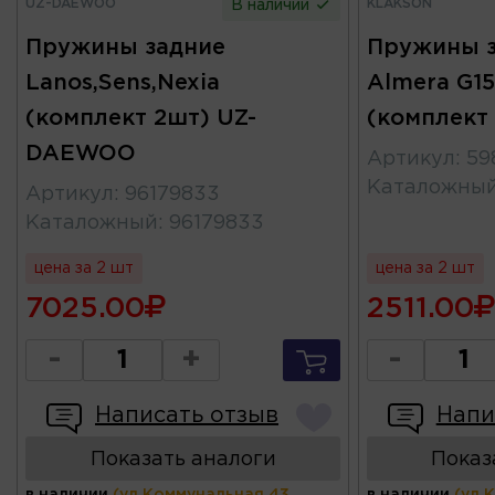
UZ-DAEWOO
KLAKSON
В наличии
Пружины задние
Пружины з
Lanos,Sens,Nexia
Almera G15
(комплект 2шт) UZ-
(комплект
DAEWOO
Артикул
:
59
Каталожны
Артикул
:
96179833
Каталожный
:
96179833
цена за 2 шт
цена за 2 шт
7025.00
2511.00
-
+
-
Написать отзыв
Напи
Показать аналоги
Показ
в наличии
(ул.Коммунальная 43,
в наличии
(ул.