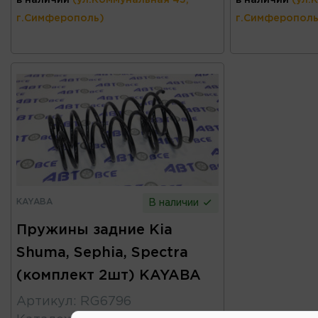
г.Симферополь)
г.Симферополь
KAYABA
В наличии
Пружины задние Kia
Shuma, Sephia, Spectra
(комплект 2шт) KAYABA
Артикул
:
RG6796