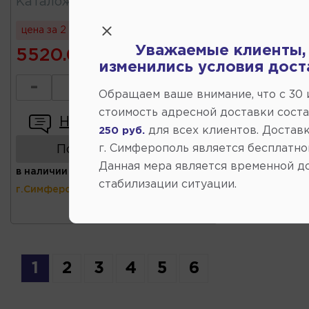
Каталожный
:
0K2NC28011
цена за 2 шт
Уважаемые клиенты,
5520.00
изменились условия дост
-
+
Обращаем ваше внимание, что c 30
стоимость адресной доставки сост
Написать отзыв
для всех клиентов. Доставк
250 руб.
г. Симферополь является бесплатно
Показать аналоги
Данная мера является временной д
в наличии
(ул.Коммунальная 43,
стабилизации ситуации.
г.Симферополь)
1
2
3
4
5
6