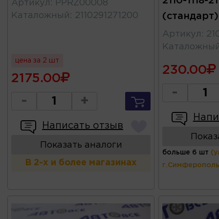
2110-1118-2
Артикул
:
PPRZ00008
Каталожный
:
2110291271200
(стандарт)
Артикул
:
21
Каталожны
цена за 2 шт
230.00
2175.00
-
-
+
Напи
Написать отзыв
Показ
Показать аналоги
больше 6 шт
(у
В 2-х и более магазинах
г.Симферополь