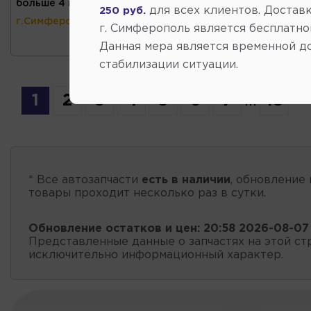
больше 4 шт
(ул.Коммунальная 43,
для всех клиентов. Доставк
250 руб.
г.Симферополь)
г. Симферополь является бесплатно
Данная мера является временной д
стабилизации ситуации.
1
2
3
4
5
6
7
...
18
* Все автозапчасти
есть в наличии
, обновление 
товары проходит несколько раз в сутки.
Обновление остатков и цен:
20:58 2026-08-07
Представленные данные о запчастях на этой ст
исключительно информационный характер.