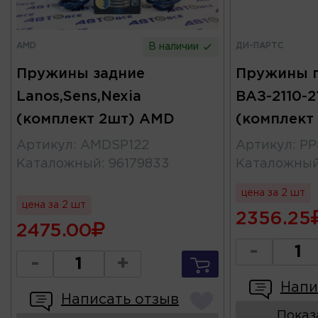
AMD
ДИ-ПАРТС
В наличии
Пружины задние
Пружины 
Lanos,Sens,Nexia
ВАЗ-2110-21
(комплект 2шт) AMD
(комплект
Артикул
:
AMDSP122
Артикул
:
PP
Каталожный
:
96179833
Каталожны
цена за 2 шт
цена за 2 шт
2356.25
2475.00
-
-
+
Напи
Написать отзыв
Показ