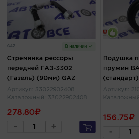
GAZ
В наличии
Стремянка рессоры
Подушка п
передней ГАЗ-3302
пружин ВА
(Газель) (90мм) GAZ
(стандарт)
Артикул
:
33022902408
Артикул
:
21
Каталожный
:
33022902408
Каталожны
278.80
156.75
-
+
-