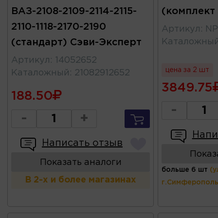
ВАЗ-2108-2109-2114-2115-
(комплект
2110-1118-2170-2190
Артикул
:
NP
(стандарт) Сэви-Эксперт
Каталожны
Артикул
:
14052652
цена за 2 шт
Каталожный
:
21082912652
3849.75
188.50
-
-
+
Напи
Написать отзыв
Показ
Показать аналоги
больше 6 шт
(у
В 2-х и более магазинах
г.Симферополь