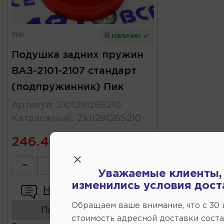
ПИК
В наличии
Подушка задних пружин
ВАЗ-2101-2107 стандарт
(подпружинник) Пик
Артикул
:
2101291265210
Каталожный
:
2101291265210
246.40
-
+
Уважаемые клиенты,
изменились условия дост
Написать отзыв
Обращаем ваше внимание, что c 30
Показать аналоги
стоимость адресной доставки сост