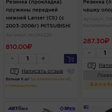
Резинка (прокладка)
Резинка (
пружины передней
чашку опо
нижней Lanser (CS) (с
Артикул
:
11
2003-2006г) MITSUBISHI
Каталожны
Артикул
:
mr244220
287.30
810.00
-
-
+
Напи
Написать отзыв
Показ
больше 6 шт
(ул.Коммунальная 43,
В 2-х и 
г.Симферополь)